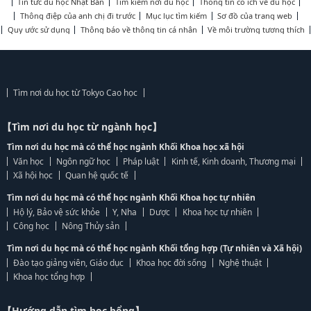
Tin tức du học Nhật Bản
Tìm kiếm nơi du học
Thông tin có ích về du học
Thông điệp của anh chị đi trước
Mục lục tìm kiếm
Sơ đồ của trang web
Quy ước sử dụng
Thông báo về thông tin cá nhân
Về môi trường tương thích
Tìm nơi du học từ Tokyo Cao học
【Tìm nơi du học từ ngành học】
Tìm nơi du học mà có thể học ngành Khối Khoa học xã hội
Văn học
Ngôn ngữ học
Pháp luật
Kinh tế, Kinh doanh, Thương mại
Xã hội học
Quan hệ quốc tế
Tìm nơi du học mà có thể học ngành Khối Khoa học tự nhiên
Hộ lý, Bảo vệ sức khỏe
Y, Nha
Dược
Khoa học tự nhiên
Công học
Nông Thủy sản
Tìm nơi du học mà có thể học ngành Khối tổng hợp (Tự nhiên và Xã hội)
Đào tạo giảng viên, Giáo dục
Khoa học đời sống
Nghệ thuật
Khoa học tổng hợp
【Hướng dẫn tìm học bổng】