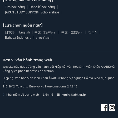
Tìm học bổng
Đăng kí học bổng
JAPAN STUDY SUPPORT Scholarships
【Lựa chọn ngôn ngữ】
日本語
English
中文（简体字）
中文（繁體字）
한국어
Bahasa Indonesia
ภาษาไทย
Đơn vị vận hành trang web
Website này được đồng vận hành bởi Hiệp hội Văn hóa Sinh Viên Châu Á (ABK) và
Công ty cổ phần Benesse Coporation.
Hiệp hội Văn hóa Sinh Viên Châu Á (ABK) Phòng Sự nghiệp Hỗ trợ Giáo dục Quốc
tế
113-8642, Tokyo-to Bunkyo-ku Honkomagome 2-12-13
Khái niệm về trang web
Liên hệ