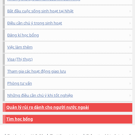
Bắt đầu cuộc sống sinh hoạt tại Nhật
Điều cần chú ý trong sinh hoạt
Đăng kí học bổng
Việc làm thêm
Visa (Thị thực)
Tham gia các hoạt động giao lưu
Phòng tư vấn
Những điều cần chú ý khi tốt nghiệp
Quản lý rủi ro dành cho người nước ngoài
Tìm học bổng