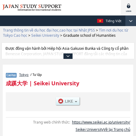
Tiếng Việt
Trang thông tin về du học đại học,cao học tại Nhật JPSS
>
Tìm nơi du học từ
Tokyo Cao học
>
Seikei University
>
Graduate school of Humanities
Được đồng vận hành bởi Hiệp hội Asia Gakusei Bunka và Công ty cổ phần
Benesse Corporation, JAPAN STUDY SUPPORT đăng tải các thông tin của
khoảng 1.300 trường đại học, cao học, trường đại học ngắn hạn, trường
chuyên môn đang tiếp nhận du học sinh.
Tại đây có đăng các thông tin chi tiết về Seikei University, và thông tin cần
Tokyo
/ Tư lập
thiết dành cho du học sinh, như là về các Science and
TechnologyhoặcGraduate School of EconomicshoặcLaw and Political
成蹊大学
|
Seikei University
SciencehoặcGraduate school of Humanities, thông tin về từng khoa
nghiên cứu, thông tin liên quan đến thi tuyển như số lượng tuyển sinh, số
lượng trúng tuyển, cở sở trang thiết bị, hướng dẫn địa điểm v.v...
Trang web chính thức:
https://www.seikei.ac.jp/university/
Seikei UniversityVề lại Trang chủ