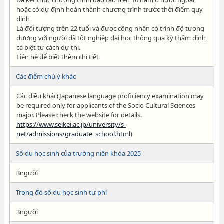
Đã kết thúc chương trình đào tạo trên 16 năm ở nước ngoài,
hoặc có dự định hoàn thành chương trình trước thời điểm quy
định
Là đối tượng trên 22 tuổi và được công nhận có trình độ tương
đương với người đã tốt nghiệp đại học thông qua kỳ thẩm định
cá biệt tư cách dự thi.
Liên hệ để biết thêm chi tiết
Các điểm chú ý khác
Các điều khác(Japanese language proficiency examination may
be required only for applicants of the Socio Cultural Sciences
major. Please check the website for details.
https://www.seikei.ac.jp/university/s-
net/admissions/graduate_school.html
)
Số du học sinh của trường niên khóa 2025
3người
Trong đó số du học sinh tư phí
3người