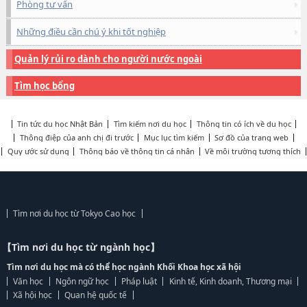
Phòng tư vấn
Những điều cần chú ý khi tốt nghiệp
Quản lý rủi ro dành cho người nước ngoài
Tìm học bổng
Tin tức du học Nhật Bản
Tìm kiếm nơi du học
Thông tin có ích về du học
Thông điệp của anh chị đi trước
Mục lục tìm kiếm
Sơ đồ của trang web
Quy ước sử dụng
Thông báo về thông tin cá nhân
Về môi trường tương thích
Tìm nơi du học từ Tokyo Cao học
【Tìm nơi du học từ ngành học】
Tìm nơi du học mà có thể học ngành Khối Khoa học xã hội
Văn học
Ngôn ngữ học
Pháp luật
Kinh tế, Kinh doanh, Thương mại
Xã hội học
Quan hệ quốc tế