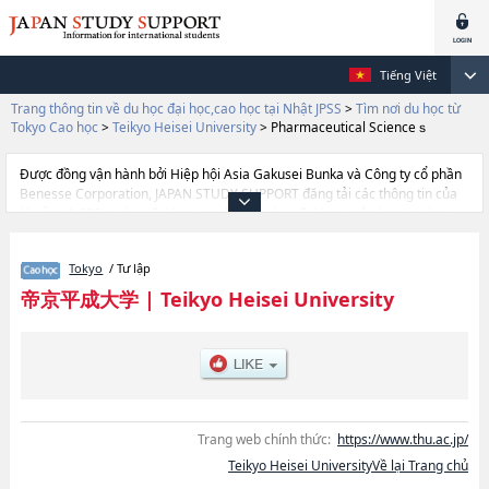
Tiếng Việt
Trang thông tin về du học đại học,cao học tại Nhật JPSS
>
Tìm nơi du học từ
Tokyo Cao học
>
Teikyo Heisei University
>
Pharmaceutical Scienceｓ
Được đồng vận hành bởi Hiệp hội Asia Gakusei Bunka và Công ty cổ phần
Benesse Corporation, JAPAN STUDY SUPPORT đăng tải các thông tin của
khoảng 1.300 trường đại học, cao học, trường đại học ngắn hạn, trường
chuyên môn đang tiếp nhận du học sinh.
Tại đây có đăng các thông tin chi tiết về Teikyo Heisei University, và thông
Tokyo
/ Tư lập
tin cần thiết dành cho du học sinh, như là về các Environmental
InformationhoặcHealth SciencehoặcClinical
帝京平成大学
|
Teikyo Heisei University
PsychologyhoặcPharmaceutical ScienceｓhoặcGraduate School of
Nursing Science, thông tin về từng khoa nghiên cứu, thông tin liên quan
đến thi tuyển như số lượng tuyển sinh, số lượng trúng tuyển, cở sở trang
thiết bị, hướng dẫn địa điểm v.v...
Trang web chính thức:
https://www.thu.ac.jp/
Teikyo Heisei UniversityVề lại Trang chủ