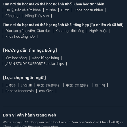
Tìm nơi du học mà có thể học ngành Khối Khoa học tự nhiên
Hộ lý, Bảo vệ sức khỏe
Y, Nha
Dược
Khoa học tự nhiên
Công học
Nông Thủy sản
Tìm nơi du học mà có thể học ngành Khối tổng hợp (Tự nhiên và Xã hội)
Đào tạo giảng viên, Giáo dục
Khoa học đời sống
Nghệ thuật
Khoa học tổng hợp
【Hướng dẫn tìm học bổng】
Tìm học bổng
Đăng kí học bổng
JAPAN STUDY SUPPORT Scholarships
【Lựa chọn ngôn ngữ】
日本語
English
中文（简体字）
中文（繁體字）
한국어
Bahasa Indonesia
ภาษาไทย
Đơn vị vận hành trang web
Website này được đồng vận hành bởi Hiệp hội Văn hóa Sinh Viên Châu Á (ABK) và
Công ty cổ phần Benesse Coporation.