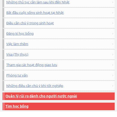
Những thủ tục cần làm sau khi đến Nhật
Bắt đầu cuộc sống sinh hoạt tại Nhật
Điều cần chú ý trong sinh hoạt
Đăng kí học bổng
Việc làm thêm
Visa (Thị thực)
Tham gia các hoạt động giao lưu
Phòng tư vấn
Những điều cần chú ý khi tốt nghiệp
Quản lý rủi ro dành cho người nước ngoài
Tìm học bổng