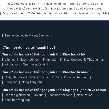
Tin tức du học Nhật Bản
Tìm kiếm nơi du học
Thông tin có ích về du học
Thông điệp của anh chị đi trước
Mục lục tìm kiếm
Sơ đồ của trang web
Quy ước sử dụng
Thông báo về thông tin cá nhân
Về môi trường tương thích
Tìm nơi du học từ Miyagi Cao học
【Tìm nơi du học từ ngành học】
Tìm nơi du học mà có thể học ngành Khối Khoa học xã hội
Văn học
Ngôn ngữ học
Pháp luật
Kinh tế, Kinh doanh, Thương mại
Xã hội học
Quan hệ quốc tế
Tìm nơi du học mà có thể học ngành Khối Khoa học tự nhiên
Hộ lý, Bảo vệ sức khỏe
Y, Nha
Dược
Khoa học tự nhiên
Công học
Nông Thủy sản
Tìm nơi du học mà có thể học ngành Khối tổng hợp (Tự nhiên và Xã hội)
Đào tạo giảng viên, Giáo dục
Khoa học đời sống
Nghệ thuật
Khoa học tổng hợp