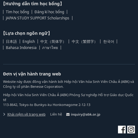
【Hướng dẫn tìm học bổng】
Tìm học bổng
Đăng kí học bổng
JAPAN STUDY SUPPORT Scholarships
【Lựa chọn ngôn ngữ】
日本語
English
中文（简体字）
中文（繁體字）
한국어
Bahasa Indonesia
ภาษาไทย
Đơn vị vận hành trang web
Website này được đồng vận hành bởi Hiệp hội Văn hóa Sinh Viên Châu Á (ABK) và
Công ty cổ phần Benesse Coporation.
Hiệp hội Văn hóa Sinh Viên Châu Á (ABK) Phòng Sự nghiệp Hỗ trợ Giáo dục Quốc
tế
113-8642, Tokyo-to Bunkyo-ku Honkomagome 2-12-13
Khái niệm về trang web
Liên hệ