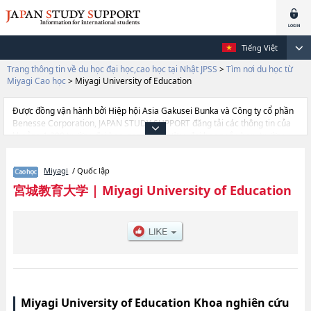
Tiếng Việt
Trang thông tin về du học đại học,cao học tại Nhật JPSS
>
Tìm nơi du học từ
Miyagi Cao học
>
Miyagi University of Education
Được đồng vận hành bởi Hiệp hội Asia Gakusei Bunka và Công ty cổ phần
Benesse Corporation, JAPAN STUDY SUPPORT đăng tải các thông tin của
khoảng 1.300 trường đại học, cao học, trường đại học ngắn hạn, trường
chuyên môn đang tiếp nhận du học sinh.
Tại đây có đăng các thông tin chi tiết về Miyagi University of Education, và
Miyagi
/ Quốc lập
thông tin cần thiết dành cho du học sinh, như là về các , thông tin về từng
khoa nghiên cứu, thông tin liên quan đến thi tuyển như số lượng tuyển
宮城教育大学
|
Miyagi University of Education
sinh, số lượng trúng tuyển, cở sở trang thiết bị, hướng dẫn địa điểm v.v...
Miyagi University of Education Khoa nghiên cứu