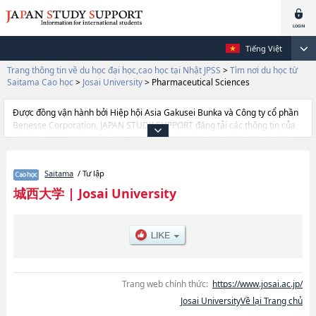
Tiếng Việt
Trang thông tin về du học đại học,cao học tại Nhật JPSS
>
Tìm nơi du học từ
Saitama Cao học
>
Josai University
>
Pharmaceutical Sciences
Được đồng vận hành bởi Hiệp hội Asia Gakusei Bunka và Công ty cổ phần
Benesse Corporation, JAPAN STUDY SUPPORT đăng tải các thông tin của
khoảng 1.300 trường đại học, cao học, trường đại học ngắn hạn, trường
chuyên môn đang tiếp nhận du học sinh.
Tại đây có đăng các thông tin chi tiết về Josai University, và thông tin cần
Saitama
/ Tư lập
thiết dành cho du học sinh, như là về các Pharmaceutical
ScienceshoặcSciencehoặcEconomicshoặcManagement, thông tin về từng
城西大学
|
Josai University
khoa nghiên cứu, thông tin liên quan đến thi tuyển như số lượng tuyển
sinh, số lượng trúng tuyển, cở sở trang thiết bị, hướng dẫn địa điểm v.v...
Trang web chính thức:
https://www.josai.ac.jp/
Josai UniversityVề lại Trang chủ