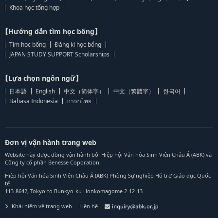
Khoa học tổng hợp
【Hướng dẫn tìm học bổng】
Tìm học bổng
Đăng kí học bổng
JAPAN STUDY SUPPORT Scholarships
【Lựa chọn ngôn ngữ】
日本語
English
中文（简体字）
中文（繁體字）
한국어
Bahasa Indonesia
ภาษาไทย
Đơn vị vận hành trang web
Website này được đồng vận hành bởi Hiệp hội Văn hóa Sinh Viên Châu Á (ABK) và
Công ty cổ phần Benesse Coporation.
Hiệp hội Văn hóa Sinh Viên Châu Á (ABK) Phòng Sự nghiệp Hỗ trợ Giáo dục Quốc
tế
113-8642, Tokyo-to Bunkyo-ku Honkomagome 2-12-13
Khái niệm về trang web
Liên hệ