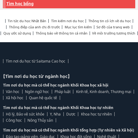
Tìm học bổng
Tin tức du học Nhật Bản
Tìm kiếm nơi du học
Thông tin có ích về du học
Thông điệp của anh chị đi trước
Mục lục tìm kiếm
Sơ đồ của trang web
Quy ước sử dụng
Thông báo về thông tin cá nhân
Về môi trường tương thích
Tìm nơi du học từ Saitama Cao học
【Tìm nơi du học từ ngành học】
Tìm nơi du học mà có thể học ngành Khối Khoa học xã hội
Văn học
Ngôn ngữ học
Pháp luật
Kinh tế, Kinh doanh, Thương mại
Xã hội học
Quan hệ quốc tế
Tìm nơi du học mà có thể học ngành Khối Khoa học tự nhiên
Hộ lý, Bảo vệ sức khỏe
Y, Nha
Dược
Khoa học tự nhiên
Công học
Nông Thủy sản
Tìm nơi du học mà có thể học ngành Khối tổng hợp (Tự nhiên và Xã hội)
Đào tạo giảng viên, Giáo dục
Khoa học đời sống
Nghệ thuật