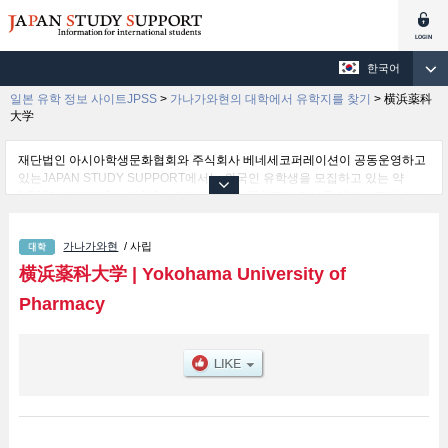
한국어
일본 유학 정보 사이트JPSS
>
가나가와현의 대학에서 유학지를 찾기
>
横浜薬科
大学
재단법인 아시아학생문화협회와 주식회사 베네세코퍼레이션이 공동운영하고
있는JAPAN STUDY SUPPORT에서는 외국인 유학생을 모집하고 있는 약
1,300여 개의 대학・대학원・단기대학・전문학교의 정보를 게재하고 있습니
다.
여기에서는 横浜薬科大学 관한 자세한 정보를 게재하고 있어 Pharmacy 학부
가나가와현
/ 사립
등의 학부별 정보, 모집정원과 합격자수 등의 입시정보, 시설안내, 교통정보 등
외국인 유학생에게 유익하고 필요한 정보를 게재하고 있으므로 많이 이용해 주
横浜薬科大学
|
Yokohama University of
시기 바랍니다.
Pharmacy