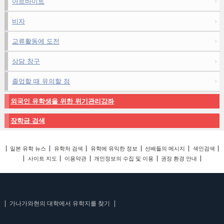
아르바이트
비자
교류활동에 도전
상담 창구
졸업할 때 유의할 점
외국인 유학생을 위한 위기관리강좌
장학금 검색
일본 유학 뉴스
유학처 검색
유학에 유익한 정보
선배들의 메시지
색인검색
사이트 지도
이용약관
개인정보의 수집 및 이용
권장 환경 안내
가나가와현의 대학에서 유학지를 찾기