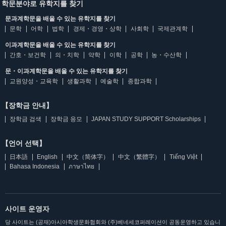
학문분야로 유학지를 찾기
문과계학문을 배울 수 있는 유학지를 찾기
문학
어학
법학
경제・경영・상학
사회학
국제관계학
이과계학문을 배울 수 있는 유학지를 찾기
간호・보건학
의・치학
약학
이학
공학
농・수산학
문・이과계학문을 배울 수 있는 유학지를 찾기
교원양성・교육학
생활과학
예술학
종합과학
【장학금 안내】
장학금 검색
장학금 응모
JAPAN STUDY SUPPORT Scholarships
【언어 선택】
日本語
English
中文（简体字）
中文（繁體字）
Tiếng Việt
Bahasa Indonesia
ภาษาไทย
사이트 운영자
당 사이트는 (공재)아시아학생문화협회와 (주)베네세코퍼레이션이 공동운영하고 있습니