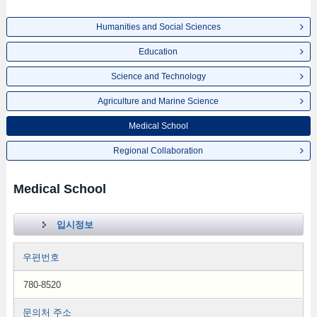
Humanities and Social Sciences
Education
Science and Technology
Agriculture and Marine Science
Medical School
Regional Collaboration
Medical School
입시정보
우편번호
780-8520
문의처 주소