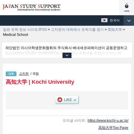
한국어
일본 유학 정보 사이트JPSS
>
고치현의 대학에서 유학지를 찾기
>
高知大学
>
Medical School
재단법인 아시아학생문화협회와 주식회사 베네세코퍼레이션이 공동운영하고
있는JAPAN STUDY SUPPORT에서는 외국인 유학생을 모집하고 있는 약
1,300여 개의 대학・대학원・단기대학・전문학교의 정보를 게재하고 있습니
다.
여기에서는 高知大学 관한 자세한 정보를 게재하고 있어 Humanities and
고치현
/ 국립
Social Sciences 학부및Education 학부및Science and Technology 학부및
Agriculture and Marine Science 학부및Medical School 학부및Regional
高知大学
|
Kochi University
Collaboration 학부 등의 학부별 정보, 모집정원과 합격자수 등의 입시정보, 시
설안내, 교통정보 등 외국인 유학생에게 유익하고 필요한 정보를 게재하고 있
으므로 많이 이용해 주시기 바랍니다.
오피셜 사이트:
https://www.kochi-u.ac.jp/
高知大学Top Page