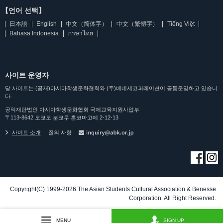
【언어 선택】
日本語
English
中文（简体字）
中文（繁體字）
Tiếng Việt
Bahasa Indonesia
ภาษาไทย
사이트 운영자
당 사이트는 (공재)아시아학생문화협회와 (주)베네세코퍼레이션이 공동운영하고 있습니
다.
공익재단법인 아시아학생문화협회 국제교육지원사업부
〒113-8642 도쿄도 분쿄쿠 혼코마고메 2-12-13
사이트 소개
질의 사항
Copyright(C) 1999-2026 The Asian Students Cultural Association & Benesse
Corporation. All Right Reserved.
MENU
SIGN UP