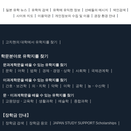
일본 유학 뉴스
유학처 검색
유학에 유익한 정보
선배들의 메시지
색인검색
사이트 지도
이용약관
개인정보의 수집 및 이용
권장 환경 안내
고치현의 대학에서 유학지를 찾기
학문분야로 유학지를 찾기
문과계학문을 배울 수 있는 유학지를 찾기
문학
어학
법학
경제・경영・상학
사회학
국제관계학
이과계학문을 배울 수 있는 유학지를 찾기
간호・보건학
의・치학
약학
이학
공학
농・수산학
문・이과계학문을 배울 수 있는 유학지를 찾기
교원양성・교육학
생활과학
예술학
종합과학
【장학금 안내】
장학금 검색
장학금 응모
JAPAN STUDY SUPPORT Scholarships