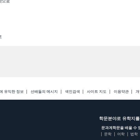
학으로
로
에 유익한 정보
선배들의 메시지
색인검색
사이트 지도
이용약관
개
학문분야로 유학지를
문과계학문을 배울 수 
문학
어학
법학