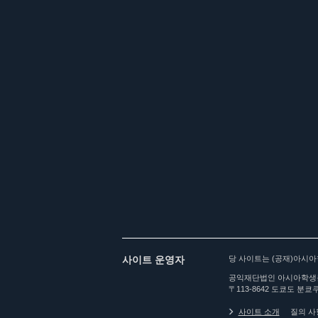
사이트 운영자
당 사이트는 (공재)아시
공익재단법인 아시아학생
〒113-8642 도쿄도 분쿄쿠
사이트 소개
질의 