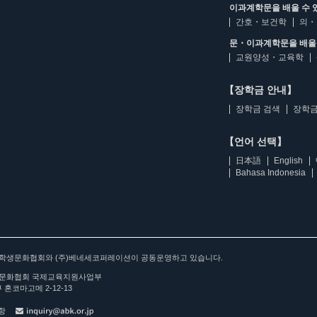
이과계학문을 배울 수 
간호・보건학
의・
문・이과계학문을 배울 
교원양성・교육학
【장학금 안내】
장학금 검색
장학금
【언어 선택】
日本語
English
Bahasa Indonesia
아학생문화협회와 (주)베네세코퍼레이션이 공동운영하고 있습니다.
문화협회 국제교육지원사업부
 혼코마고메 2-12-13
사항