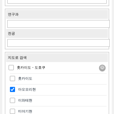
연구과
전공
지도로 검색
홋카이도・도호쿠
홋카이도
아오모리현
이와테현
미야기현