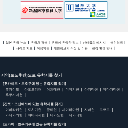
일본 유학 뉴스
유학처 검색
유학에 유익한 정보
선배들의 메시지
색인검색
사이트 지도
이용약관
개인정보의 수집 및 이용
권장 환경 안내
지역(토도후켄)으로 유학지를 찾기
[홋카이도・도호쿠에 있는 유학지를 찾기]
홋카이도
아오모리현
이와테현
미야기현
아키타현
야마가타현
후쿠시마현
[간토・조신에쓰에 있는 유학지를 찾기]
이바라키현
도치기현
군마현
사이타마현
지바현
도쿄도
가나가와현
야마나시현
나가노현
니가타현
[도카이・호쿠리쿠에 있는 유학지를 찾기]