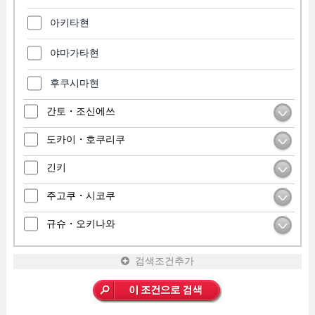
아키타현
야마가타현
후쿠시마현
간토・조신에쓰
도카이・호쿠리쿠
긴키
주고쿠・시코쿠
규슈・오키나와
검색조건추가