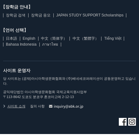
【장학금 안내】
장학금 검색
장학금 응모
JAPAN STUDY SUPPORT Scholarships
【언어 선택】
日本語
English
中文（简体字）
中文（繁體字）
Tiếng Việt
Bahasa Indonesia
ภาษาไทย
사이트 운영자
당 사이트는 (공재)아시아학생문화협회와 (주)베네세코퍼레이션이 공동운영하고 있습니
다.
공익재단법인 아시아학생문화협회 국제교육지원사업부
〒113-8642 도쿄도 분쿄쿠 혼코마고메 2-12-13
사이트 소개
질의 사항