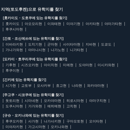
지역(토도후켄)으로 유학지를 찾기
[홋카이도・도호쿠에 있는 유학지를 찾기]
홋카이도
아오모리현
이와테현
미야기현
아키타현
야마가타현
후쿠시마현
[간토・조신에쓰에 있는 유학지를 찾기]
이바라키현
도치기현
군마현
사이타마현
지바현
도쿄도
가나가와현
야마나시현
나가노현
니가타현
[도카이・호쿠리쿠에 있는 유학지를 찾기]
기후현
시즈오카현
아이치현
미에현
도야마현
이시카와현
후쿠이현
[긴키에 있는 유학지를 찾기]
시가현
교토부
오사카부
효고현
나라현
와카야마현
[주고쿠・시코쿠에 있는 유학지를 찾기]
돗토리현
시마네현
오카야마현
히로시마현
야마구치현
도쿠시마현
가가와현
에히메현
고치현
[규슈・오키나와에 있는 유학지를 찾기]
후쿠오카현
사가현
나가사키현
구마모토현
오이타현
미야자키현
가고시마현
오키나와현