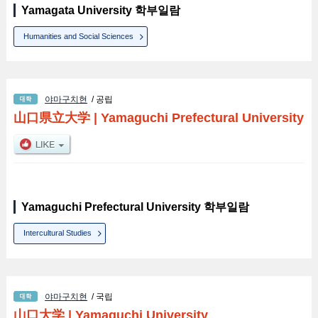
Yamagata University 학부일람
Humanities and Social Sciences
야마구치현
/ 공립
山口県立大学
|
Yamaguchi Prefectural University
Yamaguchi Prefectural University 학부일람
Intercultural Studies
야마구치현
/ 국립
山口大学
|
Yamaguchi University