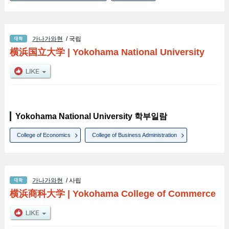
가나가와현
/ 국립
横浜国立大学
|
Yokohama National University
Yokohama National University 학부일람
College of Economics
College of Business Administration
가나가와현
/ 사립
横浜商科大学
|
Yokohama College of Commerce