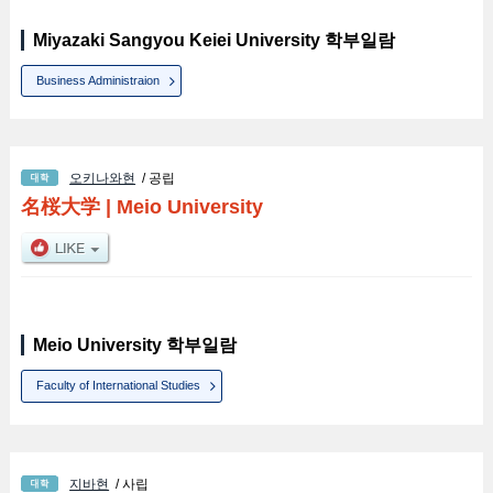
Miyazaki Sangyou Keiei University 학부일람
Business Administraion
오키나와현
/ 공립
名桜大学
|
Meio University
Meio University 학부일람
Faculty of International Studies
지바현
/ 사립