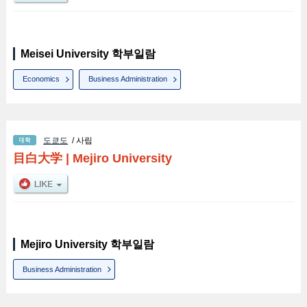
Meisei University 학부일람
Economics
Business Administration
도쿄도
/ 사립
目白大学
|
Mejiro University
Mejiro University 학부일람
Business Administration