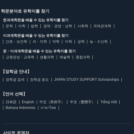
학문분야로 유학지를 찾기
문과계학문을 배울 수 있는 유학지를 찾기
문학
어학
법학
경제・경영・상학
사회학
국제관계학
이과계학문을 배울 수 있는 유학지를 찾기
간호・보건학
의・치학
약학
이학
공학
농・수산학
문・이과계학문을 배울 수 있는 유학지를 찾기
교원양성・교육학
생활과학
예술학
종합과학
【장학금 안내】
장학금 검색
장학금 응모
JAPAN STUDY SUPPORT Scholarships
【언어 선택】
日本語
English
中文（简体字）
中文（繁體字）
Tiếng Việt
Bahasa Indonesia
ภาษาไทย
사이트 운영자