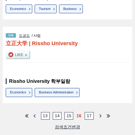
Economics
Tourism
Business
도쿄도
/ 사립
立正大学
|
Rissho University
Rissho University 학부일람
Economics
Business Administration
13
14
15
16
17
검색조건변경