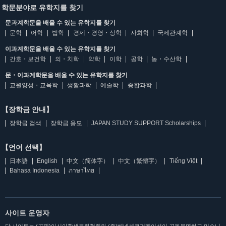
학문분야로 유학지를 찾기
문과계학문을 배울 수 있는 유학지를 찾기
문학
어학
법학
경제・경영・상학
사회학
국제관계학
이과계학문을 배울 수 있는 유학지를 찾기
간호・보건학
의・치학
약학
이학
공학
농・수산학
문・이과계학문을 배울 수 있는 유학지를 찾기
교원양성・교육학
생활과학
예술학
종합과학
【장학금 안내】
장학금 검색
장학금 응모
JAPAN STUDY SUPPORT Scholarships
【언어 선택】
日本語
English
中文（简体字）
中文（繁體字）
Tiếng Việt
Bahasa Indonesia
ภาษาไทย
사이트 운영자