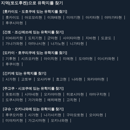
지역(토도후켄)으로 유학지를 찾기
[홋카이도・도호쿠에 있는 유학지를 찾기]
홋카이도
아오모리현
이와테현
미야기현
아키타현
야마가타현
후쿠시마현
[간토・조신에쓰에 있는 유학지를 찾기]
이바라키현
도치기현
군마현
사이타마현
지바현
도쿄도
가나가와현
야마나시현
나가노현
니가타현
[도카이・호쿠리쿠에 있는 유학지를 찾기]
기후현
시즈오카현
아이치현
미에현
도야마현
이시카와현
후쿠이현
[긴키에 있는 유학지를 찾기]
시가현
교토부
오사카부
효고현
나라현
와카야마현
[주고쿠・시코쿠에 있는 유학지를 찾기]
돗토리현
시마네현
오카야마현
히로시마현
야마구치현
도쿠시마현
가가와현
에히메현
고치현
[규슈・오키나와에 있는 유학지를 찾기]
후쿠오카현
사가현
나가사키현
구마모토현
오이타현
미야자키현
가고시마현
오키나와현