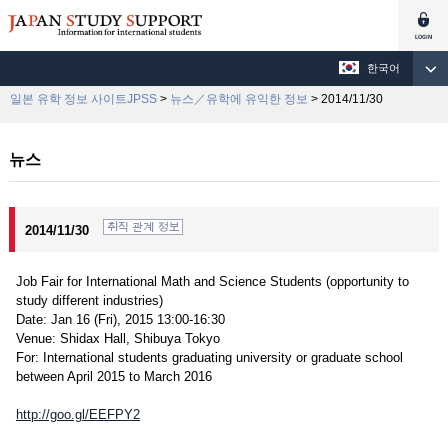
한국어
일본 유학 정보 사이트JPSS
>
뉴스／유학에 유익한 정보
> 2014/11/30
뉴스
2014/11/30
Job Fair for International Math and Science Students (opportunity to
study different industries)
Date: Jan 16 (Fri), 2015 13:00-16:30
Venue: Shidax Hall, Shibuya Tokyo
For: International students graduating university or graduate school
between April 2015 to March 2016
http://goo.gl/EEFPY2