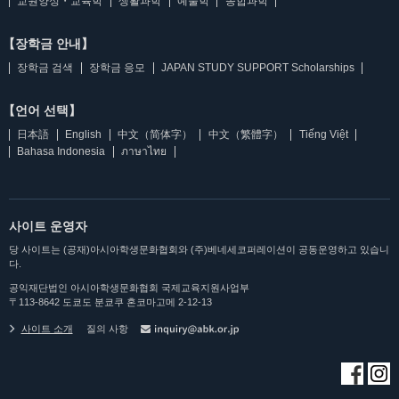
교원양성・교육학
생활과학
예술학
종합과학
【장학금 안내】
장학금 검색
장학금 응모
JAPAN STUDY SUPPORT Scholarships
【언어 선택】
日本語
English
中文（简体字）
中文（繁體字）
Tiếng Việt
Bahasa Indonesia
ภาษาไทย
사이트 운영자
당 사이트는 (공재)아시아학생문화협회와 (주)베네세코퍼레이션이 공동운영하고 있습니
다.
공익재단법인 아시아학생문화협회 국제교육지원사업부
〒113-8642 도쿄도 분쿄쿠 혼코마고메 2-12-13
사이트 소개
질의 사항