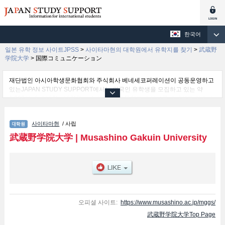
한국어
일본 유학 정보 사이트JPSS
>
사이타마현의 대학원에서 유학지를 찾기
>
武蔵野
学院大学
>
国際コミュニケーション
재단법인 아시아학생문화협회와 주식회사 베네세코퍼레이션이 공동운영하고
있는JAPAN STUDY SUPPORT에서는 외국인 유학생을 모집하고 있는 약
1,300여 개의 대학・대학원・단기대학・전문학교의 정보를 게재하고 있습니
다.
여기에서는 武蔵野学院大学 관한 자세한 정보를 게재하고 있어 国際コミュニ
사이타마현
/ 사립
ケーション 등의 연구과별 정보, 모집정원과 합격자수 등의 입시정보, 시설안
내, 교통정보 등 외국인 유학생에게 유익하고 필요한 정보를 게재하고 있으므
武蔵野学院大学
|
Musashino Gakuin University
로 많이 이용해 주시기 바랍니다.
오피셜 사이트:
https://www.musashino.ac.jp/mggs/
武蔵野学院大学Top Page