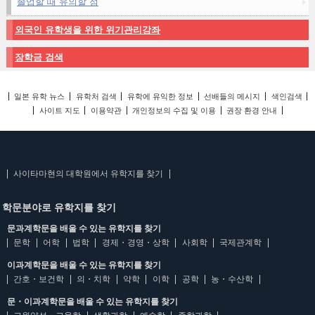
졸업할 때 유의할 점
외국인 유학생을 위한 위기관리강좌
장학금 검색
일본 유학 뉴스
유학처 검색
유학에 유익한 정보
선배들의 메시지
색인검색
사이트 지도
이용약관
개인정보의 수집 및 이용
권장 환경 안내
사이타마현의 대학원에서 유학지를 찾기
학문분야로 유학지를 찾기
문과계학문을 배울 수 있는 유학지를 찾기
문학
어학
법학
경제・경영・상학
사회학
국제관계학
이과계학문을 배울 수 있는 유학지를 찾기
간호・보건학
의・치학
약학
이학
공학
농・수산학
문・이과계학문을 배울 수 있는 유학지를 찾기