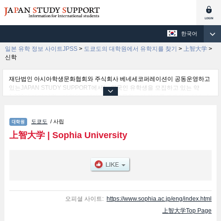
한국어
일본 유학 정보 사이트JPSS
>
도쿄도의 대학원에서 유학지를 찾기
>
上智大学
>
신학
재단법인 아시아학생문화협회와 주식회사 베네세코퍼레이션이 공동운영하고
있는JAPAN STUDY SUPPORT에서는 외국인 유학생을 모집하고 있는 약
1,300여 개의 대학・대학원・단기대학・전문학교의 정보를 게재하고 있습니
다.
여기에서는 上智大学 관한 자세한 정보를 게재하고 있어 신학및문학및법학및
도쿄도
/ 사립
경제학및언어 과학및이공학및종합인간과학및지구환경학및글로벌스터디즈및
Applied Religious Studies 등의 연구과별 정보, 모집정원과 합격자수 등의 입
上智大学
|
Sophia University
시정보, 시설안내, 교통정보 등 외국인 유학생에게 유익하고 필요한 정보를 게
재하고 있으므로 많이 이용해 주시기 바랍니다.
오피셜 사이트:
https://www.sophia.ac.jp/eng/index.html
上智大学Top Page