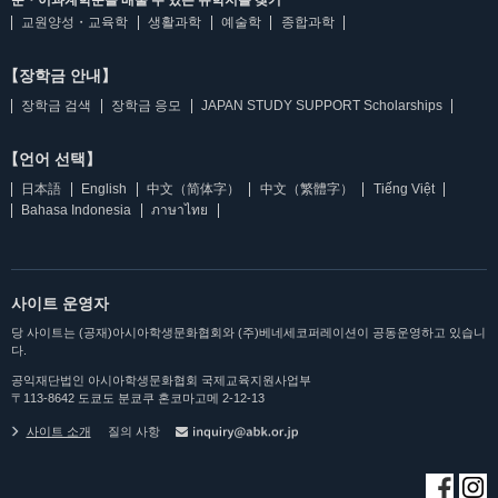
문・이과계학문을 배울 수 있는 유학지를 찾기
교원양성・교육학
생활과학
예술학
종합과학
【장학금 안내】
장학금 검색
장학금 응모
JAPAN STUDY SUPPORT Scholarships
【언어 선택】
日本語
English
中文（简体字）
中文（繁體字）
Tiếng Việt
Bahasa Indonesia
ภาษาไทย
사이트 운영자
당 사이트는 (공재)아시아학생문화협회와 (주)베네세코퍼레이션이 공동운영하고 있습니
다.
공익재단법인 아시아학생문화협회 국제교육지원사업부
〒113-8642 도쿄도 분쿄쿠 혼코마고메 2-12-13
사이트 소개
질의 사항