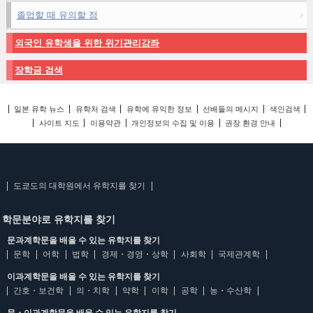
졸업할 때 유의할 점
외국인 유학생을 위한 위기관리강좌
장학금 검색
일본 유학 뉴스
유학처 검색
유학에 유익한 정보
선배들의 메시지
색인검색
사이트 지도
이용약관
개인정보의 수집 및 이용
권장 환경 안내
도쿄도의 대학원에서 유학지를 찾기
학문분야로 유학지를 찾기
문과계학문을 배울 수 있는 유학지를 찾기
문학
어학
법학
경제・경영・상학
사회학
국제관계학
이과계학문을 배울 수 있는 유학지를 찾기
간호・보건학
의・치학
약학
이학
공학
농・수산학