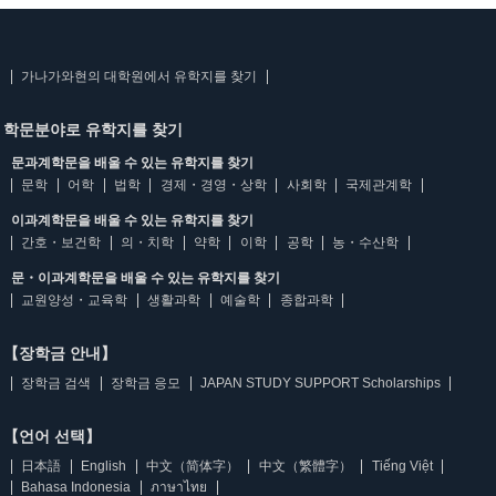
가나가와현의 대학원에서 유학지를 찾기
학문분야로 유학지를 찾기
문과계학문을 배울 수 있는 유학지를 찾기
문학
어학
법학
경제・경영・상학
사회학
국제관계학
이과계학문을 배울 수 있는 유학지를 찾기
간호・보건학
의・치학
약학
이학
공학
농・수산학
문・이과계학문을 배울 수 있는 유학지를 찾기
교원양성・교육학
생활과학
예술학
종합과학
【장학금 안내】
장학금 검색
장학금 응모
JAPAN STUDY SUPPORT Scholarships
【언어 선택】
日本語
English
中文（简体字）
中文（繁體字）
Tiếng Việt
Bahasa Indonesia
ภาษาไทย