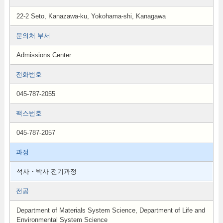
22-2 Seto, Kanazawa-ku, Yokohama-shi, Kanagawa
문의처 부서
Admissions Center
전화번호
045-787-2055
팩스번호
045-787-2057
과정
석사・박사 전기과정
전공
Department of Materials System Science, Department of Life and
Environmental System Science