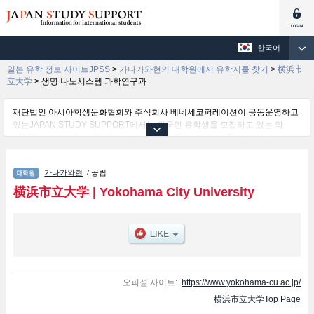
한국어
일본 유학 정보 사이트JPSS
>
가나가와현의 대학원에서 유학지를 찾기
>
横浜市
立大学
>
생명 나노시스템 과학연구과
재단법인 아시아학생문화협회와 주식회사 베네세코퍼레이션이 공동운영하고
있는JAPAN STUDY SUPPORT에서는 외국인 유학생을 모집하고 있는 약
1,300여 개의 대학・대학원・단기대학・전문학교의 정보를 게재하고 있습니
다.
여기에서는 横浜市立大学 관한 자세한 정보를 게재하고 있어 Graduate
가나가와현
/ 공립
School of Medicine및국제 경영및도시사회 문화연구과및생명 나노시스템 과
학연구과및Graduate School of Medical Life Science및Graduate School of
横浜市立大学
|
Yokohama City University
Data Science 등의 연구과별 정보, 모집정원과 합격자수 등의 입시정보, 시설
안내, 교통정보 등 외국인 유학생에게 유익하고 필요한 정보를 게재하고 있으
므로 많이 이용해 주시기 바랍니다.
오피셜 사이트:
https://www.yokohama-cu.ac.jp/
横浜市立大学Top Page