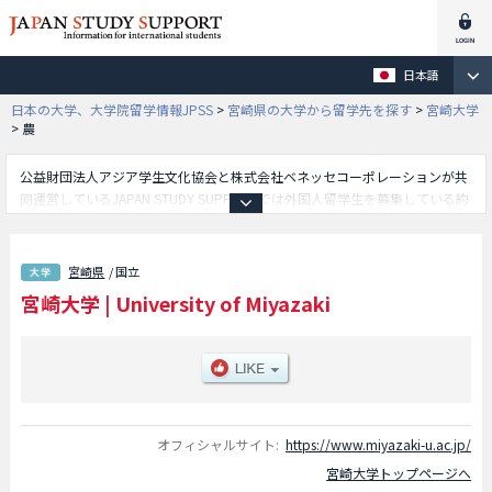
日本語
日本の大学、大学院留学情報JPSS
>
宮崎県の大学から留学先を探す
>
宮崎大学
>
農
公益財団法人アジア学生文化協会と株式会社ベネッセコーポレーションが共
同運営しているJAPAN STUDY SUPPORTでは外国人留学生を募集している約
1,300校の大学・大学院・短大・専門学校情報を掲載しています。
こちらでは宮崎大学に関する詳細情報を記載しており、農学部や教育学部や
工学部や医学部や地域資源創成学部等、学部別情報や、募集定員や合格者数
宮崎県
/ 国立
など入試情報、施設案内、アクセスなど外国人留学生に必要な情報を掲載し
宮崎大学
|
University of Miyazaki
ているので是非ご利用ください。
オフィシャルサイト:
https://www.miyazaki-u.ac.jp/
宮崎大学トップページへ