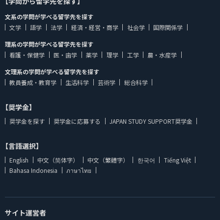
【学問から留学先を探す】
文系の学問が学べる留学先を探す
文学
語学
法学
経済・経営・商学
社会学
国際関係学
理系の学問が学べる留学先を探す
看護・保健学
医・歯学
薬学
理学
工学
農・水産学
文理系の学問が学べる留学先を探す
教員養成・教育学
生活科学
芸術学
総合科学
【奨学金】
奨学金を探す
奨学金に応募する
JAPAN STUDY SUPPORT奨学金
【言語選択】
English
中文（简体字）
中文（繁體字）
한국어
Tiếng Việt
Bahasa Indonesia
ภาษาไทย
サイト運営者