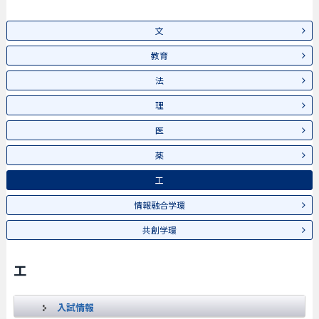
文
教育
法
理
医
薬
工
情報融合学環
共創学環
工
入試情報