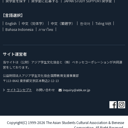
奨学金を探す
奨学金に応募する
JAPAN STUDY SUPPORT奨学金
【言語選択】
English
中文（简体字）
中文（繁體字）
한국어
Tiếng Việt
Bahasa Indonesia
ภาษาไทย
サイト運営者
当サイトは（公財）アジア学生文化協会と（株）ベネッセコーポレーションが共同運
営をしております。
公益財団法人アジア学生文化協会 国際教育支援事業部
〒113-8642 東京都文京区本駒込2-12-13
サイトコンセプト
お問い合わせ
Copyright(C) 1999-2026 The Asian Students Cultural Association & Benesse
Corporation. All Right Reserved.