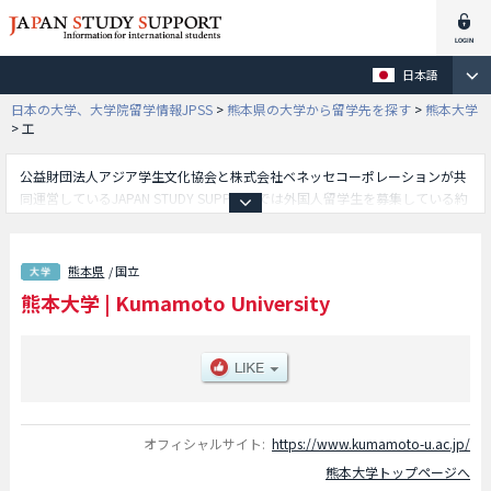
日本語
日本の大学、大学院留学情報JPSS
>
熊本県の大学から留学先を探す
>
熊本大学
>
工
公益財団法人アジア学生文化協会と株式会社ベネッセコーポレーションが共
同運営しているJAPAN STUDY SUPPORTでは外国人留学生を募集している約
1,300校の大学・大学院・短大・専門学校情報を掲載しています。
こちらでは熊本大学に関する詳細情報を記載しており、文学部や教育学部や
法学部や理学部や医学部や薬学部や工学部や情報融合学環学部や共創学環学
熊本県
/ 国立
部等、学部別情報や、募集定員や合格者数など入試情報、施設案内、アクセ
熊本大学
|
Kumamoto University
スなど外国人留学生に必要な情報を掲載しているので是非ご利用ください。
オフィシャルサイト:
https://www.kumamoto-u.ac.jp/
熊本大学トップページへ