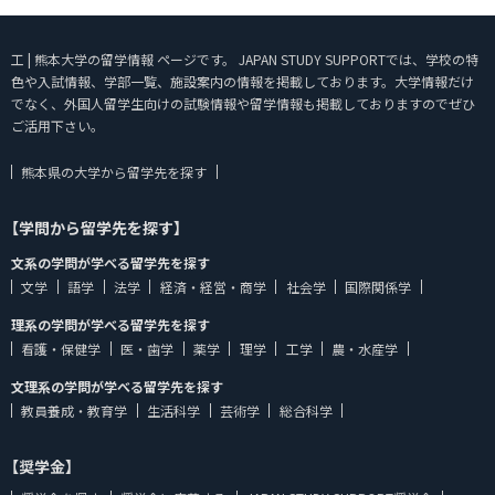
工 | 熊本大学の留学情報 ページです。 JAPAN STUDY SUPPORTでは、学校の特
色や入試情報、学部一覧、施設案内の情報を掲載しております。大学情報だけ
でなく、外国人留学生向けの試験情報や留学情報も掲載しておりますのでぜひ
ご活用下さい。
熊本県の大学から留学先を探す
【学問から留学先を探す】
文系の学問が学べる留学先を探す
文学
語学
法学
経済・経営・商学
社会学
国際関係学
理系の学問が学べる留学先を探す
看護・保健学
医・歯学
薬学
理学
工学
農・水産学
文理系の学問が学べる留学先を探す
教員養成・教育学
生活科学
芸術学
総合科学
【奨学金】