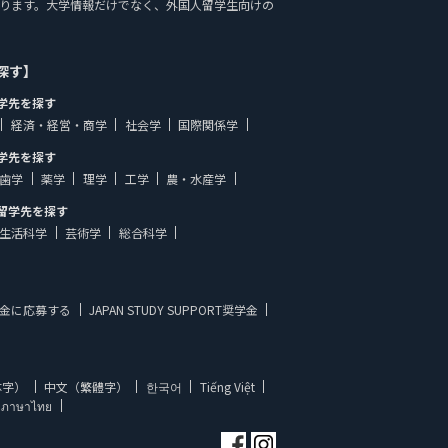
載しております。大学情報だけでなく、外国人留学生向けの
探す】
学先を探す
経済・経営・商学
社会学
国際関係学
学先を探す
歯学
薬学
理学
工学
農・水産学
留学先を探す
生活科学
芸術学
総合科学
金に応募する
JAPAN STUDY SUPPORT奨学金
体字）
中文（繁體字）
한국어
Tiếng Việt
ภาษาไทย