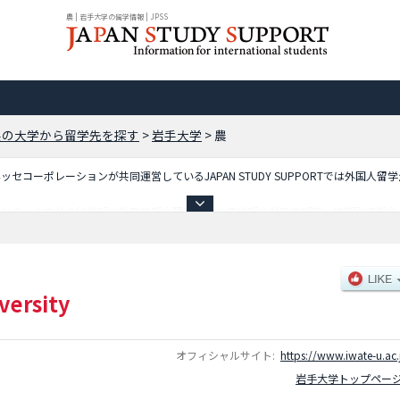
農 | 岩手大学の留学情報 | JPSS
県の大学から留学先を探す
>
岩手大学
>
農
コーポレーションが共同運営しているJAPAN STUDY SUPPORTでは外国人留
ており、人文社会科学部や教育学部や理工学部や農学部や獣医学部等、学部別情報や
しているので是非ご利用ください。
versity
オフィシャルサイト:
https://www.iwate-u.ac.
岩手大学トップペー