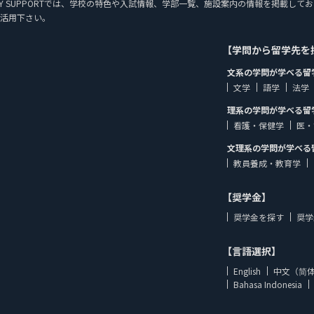
 STUDY SUPPORTでは、学校の特色や入試情報、学部一覧、施設案内の情報を掲
活用下さい。
【学問から留学先を
文系の学問が学べる留
文学
語学
法学
理系の学問が学べる留
看護・保健学
医・
文理系の学問が学べる
教員養成・教育学
【奨学金】
奨学金を探す
奨学
【言語選択】
English
中文（简
Bahasa Indonesia