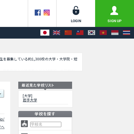
学生を募集している約1,300校の大学・大学院・短
、募集定員や合格者数など入試情報、施設案内、
[大学]
岩手大学
jp/
ジへ