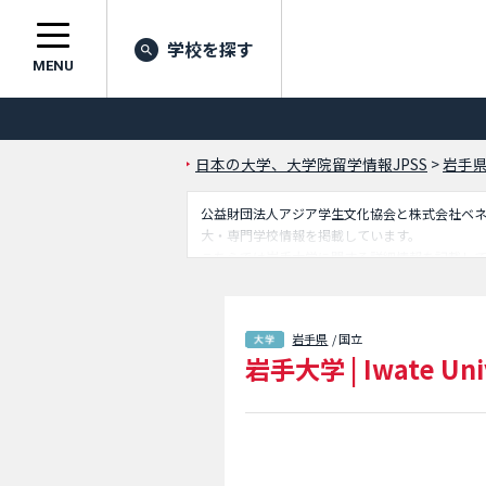
学校を探す
MENU
日本の大学、大学院留学情報JPSS
>
岩手
公益財団法人アジア学生文化協会と株式会社ベネッセ
大・専門学校情報を掲載しています。
こちらでは岩手大学に関する詳細情報を記載し
アクセスなど外国人留学生に必要な情報を掲載
岩手県
/ 国立
岩手大学
|
Iwate Uni