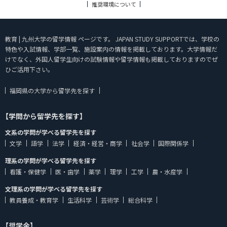
推奨環境について
教育 | 九州大学の留学情報 ページです。 JAPAN STUDY SUPPORTでは、学校の
特色や入試情報、学部一覧、施設案内の情報を掲載しております。大学情報だ
けでなく、外国人留学生向けの試験情報や留学情報も掲載しておりますのでぜ
ひご活用下さい。
福岡県の大学から留学先を探す
【学問から留学先を探す】
文系の学問が学べる留学先を探す
文学
語学
法学
経済・経営・商学
社会学
国際関係学
理系の学問が学べる留学先を探す
看護・保健学
医・歯学
薬学
理学
工学
農・水産学
文理系の学問が学べる留学先を探す
教員養成・教育学
生活科学
芸術学
総合科学
【奨学金】