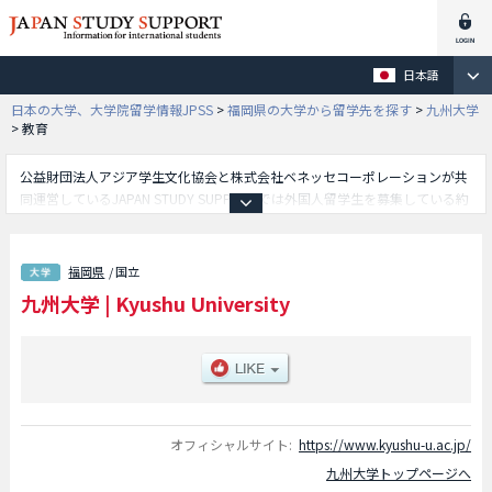
日本語
日本の大学、大学院留学情報JPSS
>
福岡県の大学から留学先を探す
>
九州大学
>
教育
公益財団法人アジア学生文化協会と株式会社ベネッセコーポレーションが共
同運営しているJAPAN STUDY SUPPORTでは外国人留学生を募集している約
1,300校の大学・大学院・短大・専門学校情報を掲載しています。
こちらでは九州大学に関する詳細情報を記載しており、文学部や教育学部や
法学部や経済学部や理学部や医学部や歯学部や薬学部や工学部や農学部や芸
福岡県
/ 国立
術工学部や学士課程国際コース（工学部）学部や学士課程国際コース（農学
九州大学
|
Kyushu University
部）学部や共創学部等、学部別情報や、募集定員や合格者数など入試情報、
施設案内、アクセスなど外国人留学生に必要な情報を掲載しているので是非
ご利用ください。
オフィシャルサイト:
https://www.kyushu-u.ac.jp/
九州大学トップページへ