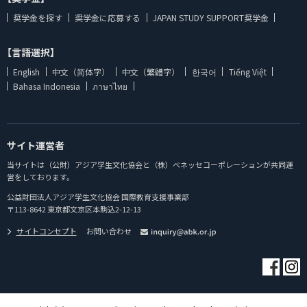
奨学金を探す
奨学金に応募する
JAPAN STUDY SUPPORT奨学金
【言語選択】
English
中文（简体字）
中文（繁體字）
한국어
Tiếng Việt
Bahasa Indonesia
ภาษาไทย
サイト運営者
当サイトは（公財）アジア学生文化協会と（株）ベネッセコーポレーションが共同運
営をしております。
公益財団法人アジア学生文化協会 国際教育支援事業部
〒113-8642 東京都文京区本駒込2-12-13
サイトコンセプト
お問い合わせ