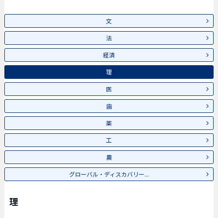
文
法
経済
理
医
歯
薬
工
農
グローバル・ディスカバリー...
理