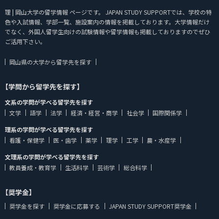
理 | 岡山大学の留学情報 ページです。 JAPAN STUDY SUPPORTでは、学校の特
色や入試情報、学部一覧、施設案内の情報を掲載しております。大学情報だけ
でなく、外国人留学生向けの試験情報や留学情報も掲載しておりますのでぜひ
ご活用下さい。
岡山県の大学から留学先を探す
【学問から留学先を探す】
文系の学問が学べる留学先を探す
文学
語学
法学
経済・経営・商学
社会学
国際関係学
理系の学問が学べる留学先を探す
看護・保健学
医・歯学
薬学
理学
工学
農・水産学
文理系の学問が学べる留学先を探す
教員養成・教育学
生活科学
芸術学
総合科学
【奨学金】
奨学金を探す
奨学金に応募する
JAPAN STUDY SUPPORT奨学金