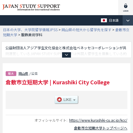
日本語
日本の大学、大学院留学情報JPSS
>
岡山県の短大から留学先を探す
>
倉敷市立
短期大学
>
服飾美術学科
公益財団法人アジア学生文化協会と株式会社ベネッセコーポレーションが共
同運営しているJAPAN STUDY SUPPORTでは外国人留学生を募集している約
1,300校の大学・大学院・短大・専門学校情報を掲載しています。
こちらでは倉敷市立短期大学に関する詳細情報を記載しており、保育学科学
部や服飾美術学科学部等、学部別情報や、募集定員や合格者数など入試情
岡山県
/ 公立
報、施設案内、アクセスなど外国人留学生に必要な情報を掲載しているので
倉敷市立短期大学
|
Kurashiki City College
是非ご利用ください。
オフィシャルサイト:
https://www.kurashiki-cu.ac.jp/kcc/
倉敷市立短期大学トップページへ