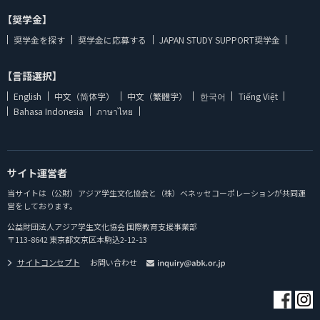
【奨学金】
奨学金を探す
奨学金に応募する
JAPAN STUDY SUPPORT奨学金
【言語選択】
English
中文（简体字）
中文（繁體字）
한국어
Tiếng Việt
Bahasa Indonesia
ภาษาไทย
サイト運営者
当サイトは（公財）アジア学生文化協会と（株）ベネッセコーポレーションが共同運
営をしております。
公益財団法人アジア学生文化協会 国際教育支援事業部
〒113-8642 東京都文京区本駒込2-12-13
サイトコンセプト
お問い合わせ