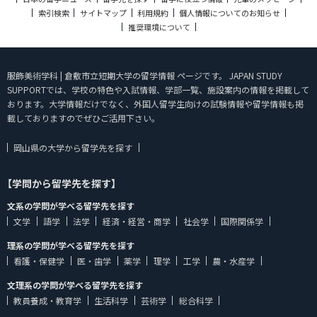
索引検索
サイトマップ
利用規約
個人情報についてのお知らせ
推奨環境について
服飾美術学科 | 倉敷市立短期大学の留学情報 ページです。 JAPAN STUDY
SUPPORTでは、学校の特色や入試情報、学部一覧、施設案内の情報を掲載して
おります。大学情報だけでなく、外国人留学生向けの試験情報や留学情報も掲
載しておりますのでぜひご活用下さい。
岡山県の大学から留学先を探す
【学問から留学先を探す】
文系の学問が学べる留学先を探す
文学
語学
法学
経済・経営・商学
社会学
国際関係学
理系の学問が学べる留学先を探す
看護・保健学
医・歯学
薬学
理学
工学
農・水産学
文理系の学問が学べる留学先を探す
教員養成・教育学
生活科学
芸術学
総合科学