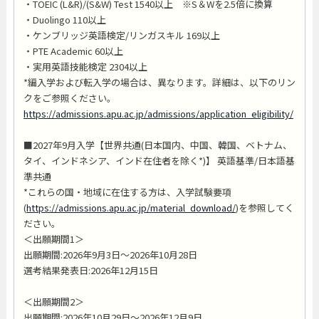
・TOEIC (L&R)/(S&W) Test 1540以上 ※S＆Wを2.5倍に換算
・Duolingo 110以上
・ケンブリッジ英語検定/リンガスキル 169以上
・PTE Academic 60以上
・実用英語技能検定 2304以上
*編入学および転入学の場合は、異なります。詳細は、以下のリン
クをご参照ください。
https://admissions.apu.ac.jp/admissions/application_eligibility/
■2027年9月入学【世界共通(日本国内、中国、韓国、ベトナム、
タイ、インドネシア、インド在住者を除く*)】 英語基準/日本語基
準共通
*これらの国・地域に在住する方は、入学試験要項
(
https://admissions.apu.ac.jp/material_download/
)を参照してく
ださい。
＜出願期間1＞
出願期間:2026年9月3日～2026年10月28日
選考結果発表日:2026年12月15日
＜出願期間2＞
出願期間:2026年10月29日～2026年12月9日