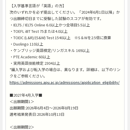
【入学基準言語が「英語」の方】
次のいずれかを必ず提出してください。「2024年6月1日以降」か
つ出願締切日までに受験した試験のスコアが有効です。
・IELTS / IELTS Online 6.0以上かつ全項目5.5以上
・TOEFL iBT Test 75または4.0以上
・TOEIC (L&R)/(S&W) Test 1540以上 ※S＆Wを2.5倍に換算
・Duolingo 110以上
・ケンブリッジ英語検定/リンガスキル 169以上
・PTE Academic 60以上
・実用英語技能検定 2304以上
*編入学および転入学の場合は、異なります。詳細は、以下のリン
クをご参照ください。
https://admissions.apu.ac.jp/admissions/application_eligibility/
■2027年4月入学■
＜出願期間1＞
出願期間:2026年6月4日～2026年8月19日
選考結果発表日:2026年10月13日
＜出願期間2＞