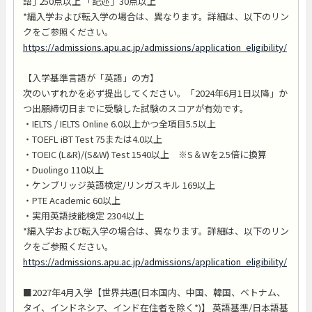
語｣ 250点以上 「記述」30点以上
*編入学および転入学の場合は、異なります。詳細は、以下のリン
クをご参照ください。
https://admissions.apu.ac.jp/admissions/application_eligibility/
【入学基準言語が「英語」の方】
次のいずれかを必ず提出してください。「2024年6月1日以降」か
つ出願締切日までに受験した試験のスコアが有効です。
・IELTS / IELTS Online 6.0以上かつ全項目5.5以上
・TOEFL iBT Test 75または4.0以上
・TOEIC (L&R)/(S&W) Test 1540以上 ※S＆Wを2.5倍に換算
・Duolingo 110以上
・ケンブリッジ英語検定/リンガスキル 169以上
・PTE Academic 60以上
・実用英語技能検定 2304以上
*編入学および転入学の場合は、異なります。詳細は、以下のリン
クをご参照ください。
https://admissions.apu.ac.jp/admissions/application_eligibility/
■2027年4月入学【世界共通(日本国内、中国、韓国、ベトナム、
タイ、インドネシア、インド在住者を除く*)】 英語基準/日本語基