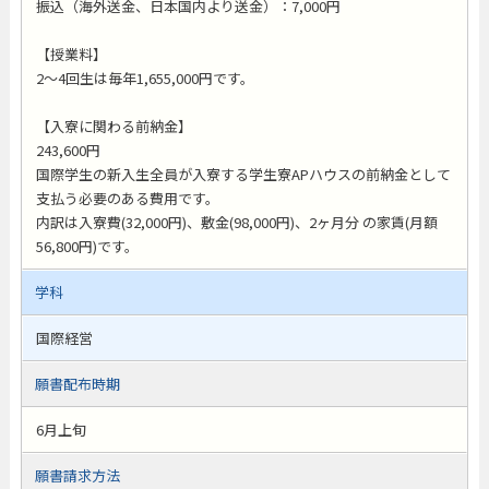
振込（海外送金、日本国内より送金）：7,000円
【授業料】
2～4回生は毎年1,655,000円です。
【入寮に関わる前納金】
243,600円
国際学生の新入生全員が入寮する学生寮APハウスの前納金として
支払う必要のある費用です。
内訳は入寮費(32,000円)、敷金(98,000円)、2ヶ月分 の家賃(月額
56,800円)です。
学科
国際経営
願書配布時期
6月上旬
願書請求方法