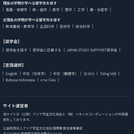
理系の学問が学べる留学先を探す
看護・保健学
医・歯学
薬学
理学
工学
農・水産学
文理系の学問が学べる留学先を探す
教員養成・教育学
生活科学
芸術学
総合科学
【奨学金】
奨学金を探す
奨学金に応募する
JAPAN STUDY SUPPORT奨学金
【言語選択】
English
中文（简体字）
中文（繁體字）
한국어
Tiếng Việt
Bahasa Indonesia
ภาษาไทย
サイト運営者
当サイトは（公財）アジア学生文化協会と（株）ベネッセコーポレーションが共同運
営をしております。
公益財団法人アジア学生文化協会 国際教育支援事業部
〒113-8642 東京都文京区本駒込2-12-13