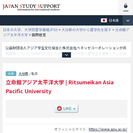
日本語
日本の大学、大学院留学情報JPSS
>
大分県の大学から留学先を探す
>
立命館ア
ジア太平洋大学
>
国際経営
公益財団法人アジア学生文化協会と株式会社ベネッセコーポレーションが共
同運営しているJAPAN STUDY SUPPORTでは外国人留学生を募集している約
1,300校の大学・大学院・短大・専門学校情報を掲載しています。
こちらでは立命館アジア太平洋大学に関する詳細情報を記載しており、アジ
ア太平洋学部や国際経営学部やサステイナビリティ観光学部等、学部別情報
大分県
/ 私立
や、募集定員や合格者数など入試情報、施設案内、アクセスなど外国人留学
立命館アジア太平洋大学
|
Ritsumeikan Asia
生に必要な情報を掲載しているので是非ご利用ください。
Pacific University
オフィシャルサイト:
https://www.apu.ac.jp/