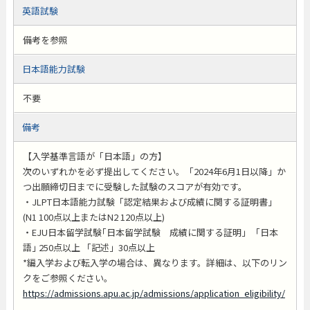
英語試験
備考を参照
日本語能力試験
不要
備考
【入学基準言語が「日本語」の方】
次のいずれかを必ず提出してください。「2024年6月1日以降」か
つ出願締切日までに受験した試験のスコアが有効です。
・JLPT日本語能力試験「認定結果および成績に関する証明書」
(N1 100点以上またはN2 120点以上)
・EJU日本留学試験｢日本留学試験 成績に関する証明｣ ｢日本
語｣ 250点以上 「記述」30点以上
*編入学および転入学の場合は、異なります。詳細は、以下のリン
クをご参照ください。
https://admissions.apu.ac.jp/admissions/application_eligibility/