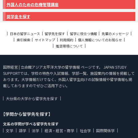
外国人のための危機管理講座
奨学金を探す
日本の留学ニュース
留学先を探す
留学に役立つ情報
先輩のメッセージ
索引検索
サイトマップ
利用規約
個人情報についてのお知らせ
推奨環境について
国際経営 | 立命館アジア太平洋大学の留学情報 ページです。 JAPAN STUDY
SUPPORTでは、学校の特色や入試情報、学部一覧、施設案内の情報を掲載して
おります。大学情報だけでなく、外国人留学生向けの試験情報や留学情報も掲
載しておりますのでぜひご活用下さい。
大分県の大学から留学先を探す
【学問から留学先を探す】
文系の学問が学べる留学先を探す
文学
語学
法学
経済・経営・商学
社会学
国際関係学