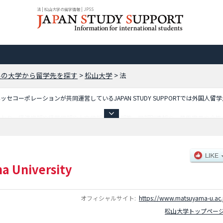
法 | 松山大学の留学情報 | JPSS
県の大学から留学先を探す
>
松山大学
>
法
コーポレーションが共同運営しているJAPAN STUDY SUPPORTでは外国人留
ており、経済学部や経営学部や人文学部や法学部等、学部別情報や、募集定員や合格
ご利用ください。
a University
オフィシャルサイト:
https://www.matsuyama-u.ac.
松山大学トップペー