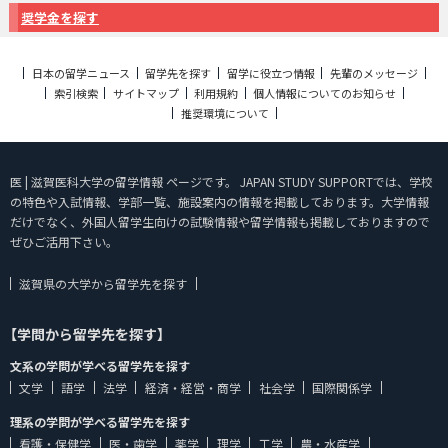
奨学金を探す
日本の留学ニュース
留学先を探す
留学に役立つ情報
先輩のメッセージ
索引検索
サイトマップ
利用規約
個人情報についてのお知らせ
推奨環境について
医 | 滋賀医科大学の留学情報 ページです。 JAPAN STUDY SUPPORTでは、学校
の特色や入試情報、学部一覧、施設案内の情報を掲載しております。大学情報
だけでなく、外国人留学生向けの試験情報や留学情報も掲載しておりますので
ぜひご活用下さい。
滋賀県の大学から留学先を探す
【学問から留学先を探す】
文系の学問が学べる留学先を探す
文学
語学
法学
経済・経営・商学
社会学
国際関係学
理系の学問が学べる留学先を探す
看護・保健学
医・歯学
薬学
理学
工学
農・水産学