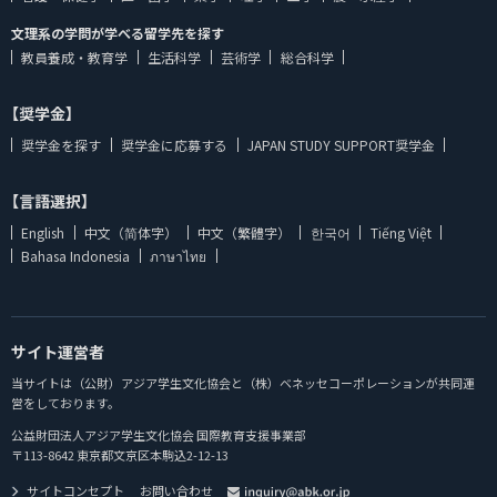
文理系の学問が学べる留学先を探す
教員養成・教育学
生活科学
芸術学
総合科学
【奨学金】
奨学金を探す
奨学金に応募する
JAPAN STUDY SUPPORT奨学金
【言語選択】
English
中文（简体字）
中文（繁體字）
한국어
Tiếng Việt
Bahasa Indonesia
ภาษาไทย
サイト運営者
当サイトは（公財）アジア学生文化協会と（株）ベネッセコーポレーションが共同運
営をしております。
公益財団法人アジア学生文化協会 国際教育支援事業部
〒113-8642 東京都文京区本駒込2-12-13
サイトコンセプト
お問い合わせ