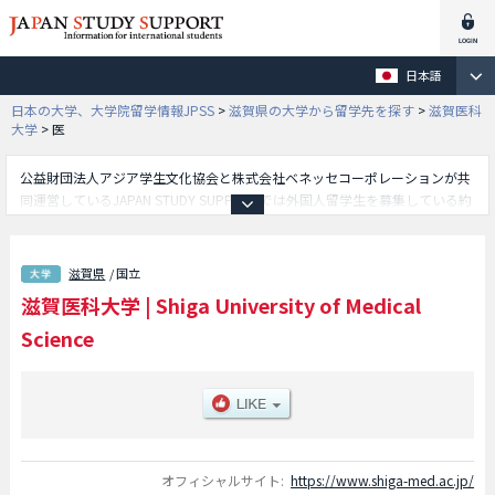
日本語
日本の大学、大学院留学情報JPSS
>
滋賀県の大学から留学先を探す
>
滋賀医科
大学
>
医
公益財団法人アジア学生文化協会と株式会社ベネッセコーポレーションが共
同運営しているJAPAN STUDY SUPPORTでは外国人留学生を募集している約
1,300校の大学・大学院・短大・専門学校情報を掲載しています。
こちらでは滋賀医科大学に関する詳細情報を記載しており、医学部等、学部
別情報や、募集定員や合格者数など入試情報、施設案内、アクセスなど外国
滋賀県
/ 国立
人留学生に必要な情報を掲載しているので是非ご利用ください。
滋賀医科大学
|
Shiga University of Medical
Science
オフィシャルサイト:
https://www.shiga-med.ac.jp/