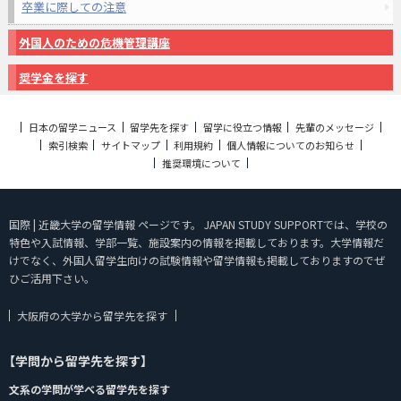
卒業に際しての注意
外国人のための危機管理講座
奨学金を探す
日本の留学ニュース
留学先を探す
留学に役立つ情報
先輩のメッセージ
索引検索
サイトマップ
利用規約
個人情報についてのお知らせ
推奨環境について
国際 | 近畿大学の留学情報 ページです。 JAPAN STUDY SUPPORTでは、学校の
特色や入試情報、学部一覧、施設案内の情報を掲載しております。大学情報だ
けでなく、外国人留学生向けの試験情報や留学情報も掲載しておりますのでぜ
ひご活用下さい。
大阪府の大学から留学先を探す
【学問から留学先を探す】
文系の学問が学べる留学先を探す