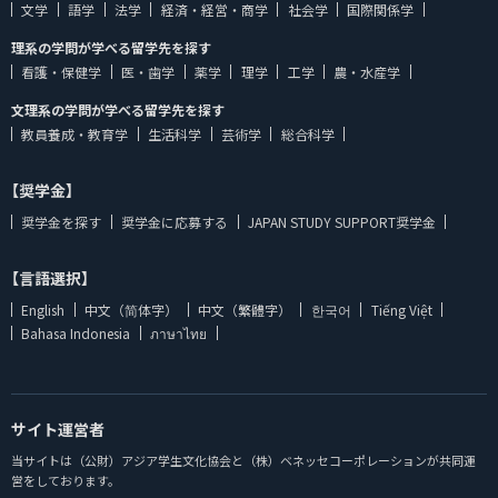
文学
語学
法学
経済・経営・商学
社会学
国際関係学
理系の学問が学べる留学先を探す
看護・保健学
医・歯学
薬学
理学
工学
農・水産学
文理系の学問が学べる留学先を探す
教員養成・教育学
生活科学
芸術学
総合科学
【奨学金】
奨学金を探す
奨学金に応募する
JAPAN STUDY SUPPORT奨学金
【言語選択】
English
中文（简体字）
中文（繁體字）
한국어
Tiếng Việt
Bahasa Indonesia
ภาษาไทย
サイト運営者
当サイトは（公財）アジア学生文化協会と（株）ベネッセコーポレーションが共同運
営をしております。