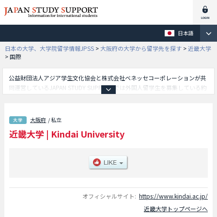
日本語
日本の大学、大学院留学情報JPSS
>
大阪府の大学から留学先を探す
>
近畿大学
>
国際
公益財団法人アジア学生文化協会と株式会社ベネッセコーポレーションが共
同運営しているJAPAN STUDY SUPPORTでは外国人留学生を募集している約
1,300校の大学・大学院・短大・専門学校情報を掲載しています。
こちらでは近畿大学に関する詳細情報を記載しており、法学部や経済学部や
理工学部や薬学部や文芸学部や農学部や生物理工学部や工学部や産業理工学
大阪府
/ 私立
部や経営学部や総合社会学部や建築学部や国際学部や情報学部等、学部別情
近畿大学
|
Kindai University
報や、募集定員や合格者数など入試情報、施設案内、アクセスなど外国人留
学生に必要な情報を掲載しているので是非ご利用ください。
オフィシャルサイト:
https://www.kindai.ac.jp/
近畿大学トップページへ