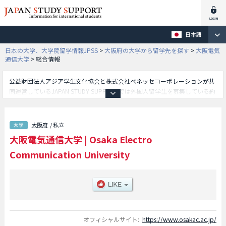
日本語
日本の大学、大学院留学情報JPSS
>
大阪府の大学から留学先を探す
>
大阪電気
通信大学
>
総合情報
公益財団法人アジア学生文化協会と株式会社ベネッセコーポレーションが共
同運営しているJAPAN STUDY SUPPORTでは外国人留学生を募集している約
1,300校の大学・大学院・短大・専門学校情報を掲載しています。
こちらでは大阪電気通信大学に関する詳細情報を記載しており、工学部や総
合情報学部や健康情報学部や情報通信工学部や建築・デザイン学部等、学部
大阪府
/ 私立
別情報や、募集定員や合格者数など入試情報、施設案内、アクセスなど外国
大阪電気通信大学
|
Osaka Electro
人留学生に必要な情報を掲載しているので是非ご利用ください。
Communication University
オフィシャルサイト:
https://www.osakac.ac.jp/