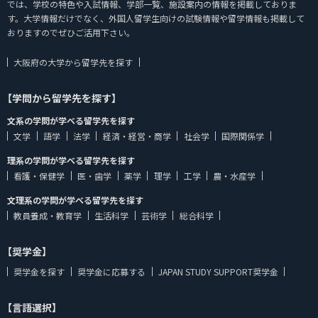
では、学校の特色や入試情報、学部一覧、施設案内の情報を掲載しておりま
す。大学情報だけでなく、外国人留学生向けの試験情報や留学情報も掲載して
おりますのでぜひご活用下さい。
大阪府の大学から留学先を探す
【学問から留学先を探す】
文系の学問が学べる留学先を探す
文学
語学
法学
経済・経営・商学
社会学
国際関係学
理系の学問が学べる留学先を探す
看護・保健学
医・歯学
薬学
理学
工学
農・水産学
文理系の学問が学べる留学先を探す
教員養成・教育学
生活科学
芸術学
総合科学
【奨学金】
奨学金を探す
奨学金に応募する
JAPAN STUDY SUPPORT奨学金
【言語選択】