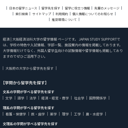
日本の留学ニュース
留学先を探す
留学に役立つ情報
先輩のメッセージ
索引検索
サイトマップ
利用規約
個人情報についてのお知らせ
推奨環境について
経済 | 大阪経済法科大学の留学情報 ページです。 JAPAN STUDY SUPPORTで
は、学校の特色や入試情報、学部一覧、施設案内の情報を掲載しております。
大学情報だけでなく、外国人留学生向けの試験情報や留学情報も掲載しており
ますのでぜひご活用下さい。
大阪府の大学から留学先を探す
【学問から留学先を探す】
文系の学問が学べる留学先を探す
文学
語学
法学
経済・経営・商学
社会学
国際関係学
理系の学問が学べる留学先を探す
看護・保健学
医・歯学
薬学
理学
工学
農・水産学
文理系の学問が学べる留学先を探す