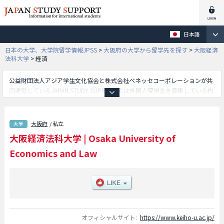
日本語
日本の大学、大学院留学情報JPSS
>
大阪府の大学から留学先を探す
>
大阪経済
法科大学
>
経済
公益財団法人アジア学生文化協会と株式会社ベネッセコーポレーションが共
同運営しているJAPAN STUDY SUPPORTでは外国人留学生を募集している約
1,300校の大学・大学院・短大・専門学校情報を掲載しています。
こちらでは大阪経済法科大学に関する詳細情報を記載しており、経済学部や
法学部や国際学部や経営学部等、学部別情報や、募集定員や合格者数など入
大阪府
/ 私立
試情報、施設案内、アクセスなど外国人留学生に必要な情報を掲載している
大阪経済法科大学
|
Osaka University of
ので是非ご利用ください。
Economics and Law
オフィシャルサイト:
https://www.keiho-u.ac.jp/