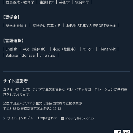
教員養成・教育学
生活科学
芸術学
総合科学
【奨学金】
奨学金を探す
奨学金に応募する
JAPAN STUDY SUPPORT奨学金
【言語選択】
English
中文（简体字）
中文（繁體字）
한국어
Tiếng Việt
Bahasa Indonesia
ภาษาไทย
サイト運営者
当サイトは（公財）アジア学生文化協会と（株）ベネッセコーポレーションが共同運
営をしております。
公益財団法人アジア学生文化協会 国際教育支援事業部
〒113-8642 東京都文京区本駒込2-12-13
サイトコンセプト
お問い合わせ