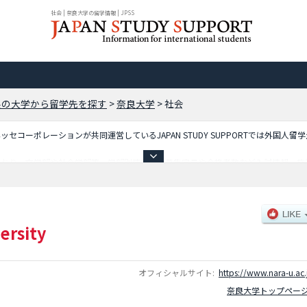
社会 | 奈良大学の留学情報 | JPSS
県の大学から留学先を探す
>
奈良大学
>
社会
コーポレーションが共同運営しているJAPAN STUDY SUPPORTでは外国人留
ており、文学部や社会学部等、学部別情報や、募集定員や合格者数など入試情報、施
ersity
オフィシャルサイト:
https://www.nara-u.ac.
奈良大学トップペー