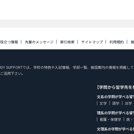
に役立つ情報
先輩のメッセージ
索引検索
サイトマップ
利用規約
N STUDY SUPPORTでは、学校の特色や入試情報、学部一覧、施設案内の情報を
ご活用下さい。
【学問から留学先を
文系の学問が学べる留
文学
語学
法学
理系の学問が学べる留
看護・保健学
医・
文理系の学問が学べる