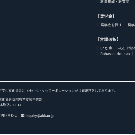
教員養成・教育学
【奨学金】
奨学金を探す
奨学
【言語選択】
English
中文（简
Bahasa Indonesia
ア学生文化協会と（株）ベネッセコーポレーションが共同運営をしております。
文化協会 国際教育支援事業部
本駒込2-12-13
お問い合わせ