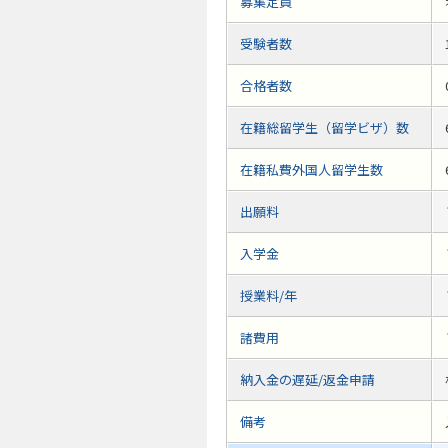
募集定員
受験者数
合格者数
在籍総留学生（留学ビザ）数
在籍私費外国人留学生数
出願料
入学金
授業料/年
諸費用
納入金の遅延/返金申請
備考