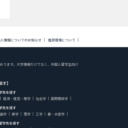
個人情報についてのお知らせ
推奨環境について
掲載しております。大学情報だけでなく、外国人留学生向け
探す】
学先を探す
経済・経営・商学
社会学
国際関係学
学先を探す
歯学
薬学
理学
工学
農・水産学
留学先を探す