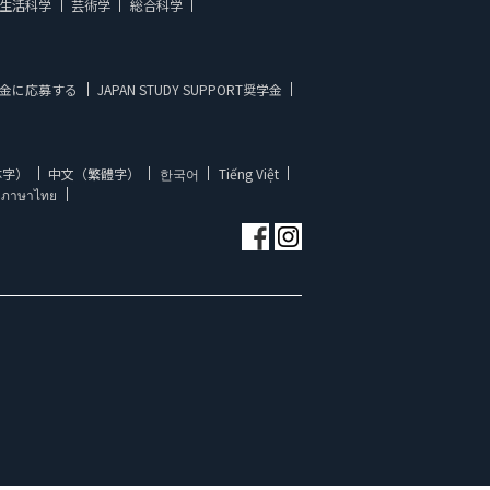
生活科学
芸術学
総合科学
金に応募する
JAPAN STUDY SUPPORT奨学金
体字）
中文（繁體字）
한국어
Tiếng Việt
ภาษาไทย