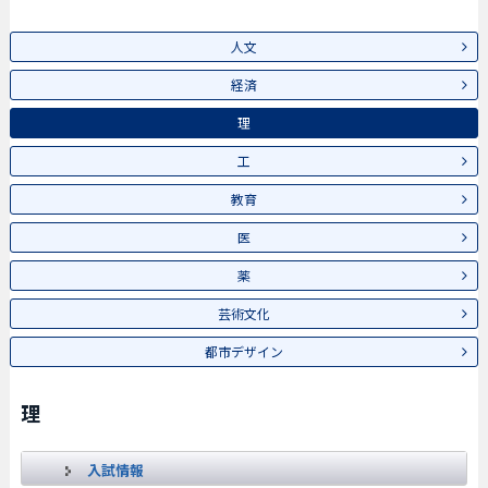
人文
経済
理
工
教育
医
薬
芸術文化
都市デザイン
理
入試情報