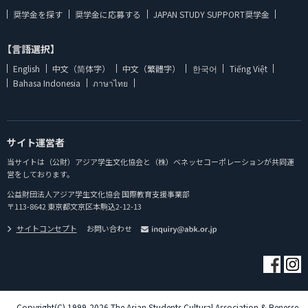
奨学金を探す
奨学金に応募する
JAPAN STUDY SUPPORT奨学金
【言語選択】
English
中文（简体字）
中文（繁體字）
한국어
Tiếng Việt
Bahasa Indonesia
ภาษาไทย
サイト運営者
当サイトは（公財）アジア学生文化協会と（株）ベネッセコーポレーションが共同運
営をしております。
公益財団法人アジア学生文化協会 国際教育支援事業部
〒113-8642 東京都文京区本駒込2-12-13
サイトコンセプト
お問い合わせ
Copyright(C) 1999-2026 The Asian Students Cultural Association & Benesse