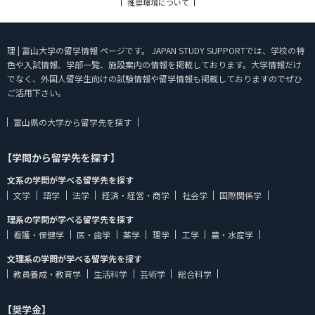
推奨環境について
理 | 富山大学の留学情報 ページです。 JAPAN STUDY SUPPORTでは、学校の特
色や入試情報、学部一覧、施設案内の情報を掲載しております。大学情報だけ
でなく、外国人留学生向けの試験情報や留学情報も掲載しておりますのでぜひ
ご活用下さい。
富山県の大学から留学先を探す
【学問から留学先を探す】
文系の学問が学べる留学先を探す
文学
語学
法学
経済・経営・商学
社会学
国際関係学
理系の学問が学べる留学先を探す
看護・保健学
医・歯学
薬学
理学
工学
農・水産学
文理系の学問が学べる留学先を探す
教員養成・教育学
生活科学
芸術学
総合科学
【奨学金】