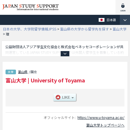
日本語
日本の大学、大学院留学情報JPSS
>
富山県の大学から留学先を探す
>
富山大学
>
理
公益財団法人アジア学生文化協会と株式会社ベネッセコーポレーションが共
同運営しているJAPAN STUDY SUPPORTでは外国人留学生を募集している約
1,300校の大学・大学院・短大・専門学校情報を掲載しています。
こちらでは富山大学に関する詳細情報を記載しており、人文学部や経済学部
や理学部や工学部や教育学部や医学部や薬学部や芸術文化学部や都市デザイ
富山県
/ 国立
ン学部等、学部別情報や、募集定員や合格者数など入試情報、施設案内、ア
富山大学
|
University of Toyama
クセスなど外国人留学生に必要な情報を掲載しているので是非ご利用くださ
い。
オフィシャルサイト:
https://www.u-toyama.ac.jp/
富山大学トップページへ