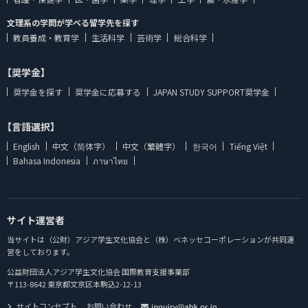
文理系の学問が学べる留学先を探す
教員養成・教育学
生活科学
芸術学
総合科学
【奨学金】
奨学金を探す
奨学金に応募する
JAPAN STUDY SUPPORT奨学金
【言語選択】
English
中文（简体字）
中文（繁體字）
한국어
Tiếng Việt
Bahasa Indonesia
ภาษาไทย
サイト運営者
当サイトは（公財）アジア学生文化協会と（株）ベネッセコーポレーションが共同運
営をしております。
公益財団法人アジア学生文化協会 国際教育支援事業部
〒113-8642 東京都文京区本駒込2-12-13
サイトコンセプト
お問い合わせ