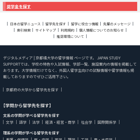
奨学金を探す
日本の留学ニュース
留学先を探す
留学に役立つ情報
先輩のメッセージ
索引検索
サイトマップ
利用規約
個人情報についてのお知らせ
推奨環境について
デジタルメディア | 京都橘大学の留学情報 ページです。 JAPAN STUDY
SUPPORTでは、学校の特色や入試情報、学部一覧、施設案内の情報を掲載して
おります。大学情報だけでなく、外国人留学生向けの試験情報や留学情報も掲
載しておりますのでぜひご活用下さい。
京都府の大学から留学先を探す
【学問から留学先を探す】
文系の学問が学べる留学先を探す
文学
語学
法学
経済・経営・商学
社会学
国際関係学
理系の学問が学べる留学先を探す
看護・保健学
医・歯学
薬学
理学
工学
農・水産学