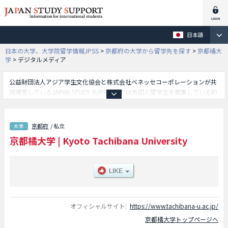
日本語
日本の大学、大学院留学情報JPSS
>
京都府の大学から留学先を探す
>
京都橘大
学
>
デジタルメディア
公益財団法人アジア学生文化協会と株式会社ベネッセコーポレーションが共
同運営しているJAPAN STUDY SUPPORTでは外国人留学生を募集している約
1,300校の大学・大学院・短大・専門学校情報を掲載しています。
こちらでは京都橘大学に関する詳細情報を記載しており、文学部や経営学部
や看護学部や発達教育学部や健康科学部や国際英語学部や経済学部や工学部
京都府
/ 私立
や総合心理学部やデジタルメディア学部等、学部別情報や、募集定員や合格
京都橘大学
|
Kyoto Tachibana University
者数など入試情報、施設案内、アクセスなど外国人留学生に必要な情報を掲
載しているので是非ご利用ください。
オフィシャルサイト:
https://www.tachibana-u.ac.jp/
京都橘大学トップページへ