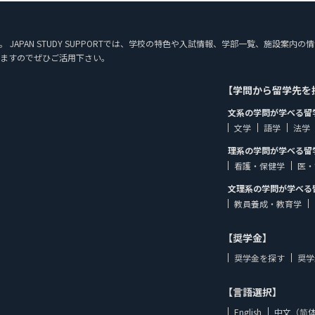
。 JAPAN STUDY SUPPORTでは、学校の特色や入試情報、学部一覧、施設
ますのでぜひご活用下さい。
【学問から留学先を
文系の学問が学べる留
文学
語学
法学
理系の学問が学べる留
看護・保健学
医・
文理系の学問が学べる
教員養成・教育学
【奨学金】
奨学金を探す
奨学
【言語選択】
English
中文（简