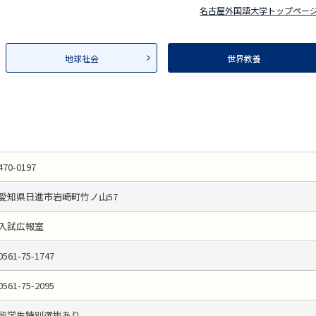
名古屋外国語大学トップペー
地球社会
世界教養
470-0197
愛知県日進市岩崎町竹ノ山57
入試広報室
0561-75-1747
0561-75-2095
留学生特別選抜あり