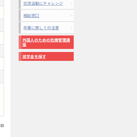
交流活動にチャレンジ
相談窓口
卒業に際しての注意
外国人のための危機管理講
座
奨学金を探す
1日