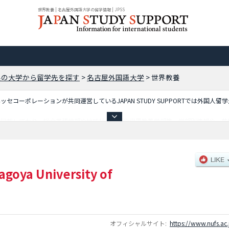
世界教養 | 名古屋外国語大学の留学情報 | JPSS
県の大学から留学先を探す
>
名古屋外国語大学
>
世界教養
コーポレーションが共同運営しているJAPAN STUDY SUPPORTでは外国人留
を記載しており、総合英語学部や地球社会学部や世界教養学部等、学部別情報や、募
いるので是非ご利用ください。
agoya University of
オフィシャルサイト:
https://www.nufs.ac.