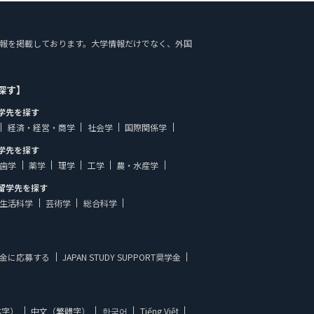
案内の情報を掲載しております。大学情報だけでなく、外国
探す】
学先を探す
経済・経営・商学
社会学
国際関係学
学先を探す
歯学
薬学
理学
工学
農・水産学
留学先を探す
生活科学
芸術学
総合科学
金に応募する
JAPAN STUDY SUPPORT奨学金
体字）
中文（繁體字）
한국어
Tiếng Việt