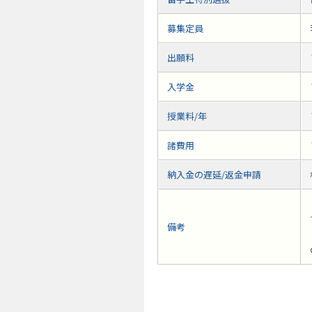
募集定員
出願料
入学金
授業料/年
諸費用
納入金の遅延/返金申請
備考