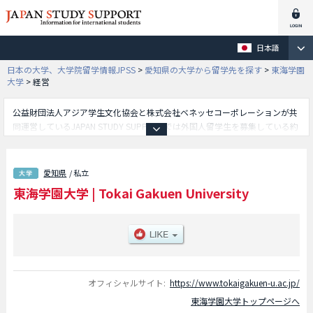
日本語
日本の大学、大学院留学情報JPSS
>
愛知県の大学から留学先を探す
>
東海学園
大学
>
経営
公益財団法人アジア学生文化協会と株式会社ベネッセコーポレーションが共
同運営しているJAPAN STUDY SUPPORTでは外国人留学生を募集している約
1,300校の大学・大学院・短大・専門学校情報を掲載しています。
こちらでは東海学園大学に関する詳細情報を記載しており、経営学部や人文
学部やスポーツ健康科学部や健康栄養学部や教育学部や心理学部等、学部別
愛知県
/ 私立
情報や、募集定員や合格者数など入試情報、施設案内、アクセスなど外国人
東海学園大学
|
Tokai Gakuen University
留学生に必要な情報を掲載しているので是非ご利用ください。
オフィシャルサイト:
https://www.tokaigakuen-u.ac.jp/
東海学園大学トップページへ