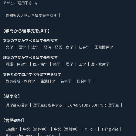
でぜひご活用下さい。
愛知県の大学から留学先を探す
【学問から留学先を探す】
文系の学問が学べる留学先を探す
文学
語学
法学
経済・経営・商学
社会学
国際関係学
理系の学問が学べる留学先を探す
看護・保健学
医・歯学
薬学
理学
工学
農・水産学
文理系の学問が学べる留学先を探す
教員養成・教育学
生活科学
芸術学
総合科学
【奨学金】
奨学金を探す
奨学金に応募する
JAPAN STUDY SUPPORT奨学金
【言語選択】
English
中文（简体字）
中文（繁體字）
한국어
Tiếng Việt
Bahasa Indonesia
ภาษาไทย