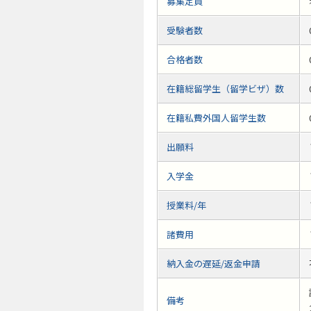
募集定員
受験者数
合格者数
在籍総留学生（留学ビザ）数
在籍私費外国人留学生数
出願料
入学金
授業料/年
諸費用
納入金の遅延/返金申請
備考