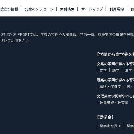
に役立つ情報
先輩のメッセージ
索引検索
サイトマップ
利用規約
PAN STUDY SUPPORTでは、学校の特色や入試情報、学部一覧、施設案内の情
ぜひご活用下さい。
【学問から留学先を
文系の学問が学べる留
文学
語学
法学
理系の学問が学べる留
看護・保健学
医・
文理系の学問が学べる
教員養成・教育学
【奨学金】
奨学金を探す
奨学