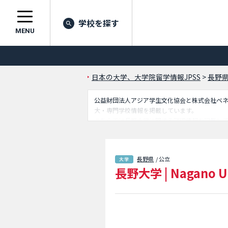
学校を探す
MENU
日本の大学、大学院留学情報JPSS
>
長野
公益財団法人アジア学生文化協会と株式会社ベネッセ
大・専門学校情報を掲載しています。
こちらでは長野大学に関する詳細情報を記載し
ど外国人留学生に必要な情報を掲載しているの
長野県
/ 公立
長野大学
|
Nagano U