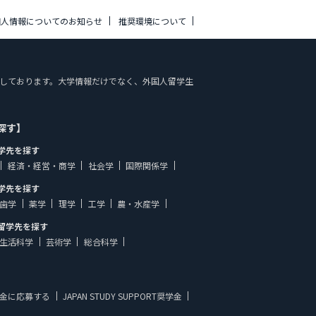
個人情報についてのお知らせ
推奨環境について
報を掲載しております。大学情報だけでなく、外国人留学生
探す】
学先を探す
経済・経営・商学
社会学
国際関係学
学先を探す
歯学
薬学
理学
工学
農・水産学
留学先を探す
生活科学
芸術学
総合科学
金に応募する
JAPAN STUDY SUPPORT奨学金