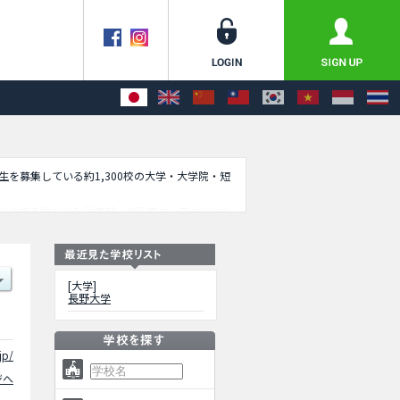
学生を募集している約1,300校の大学・大学院・短
や合格者数など入試情報、施設案内、アクセスな
[大学]
長野大学
jp/
ジへ