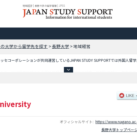
地域経営 | 長野大学の留学情報 | JPSS
県の大学から留学先を探す
>
長野大学
>
地域経営
コーポレーションが共同運営しているJAPAN STUDY SUPPORTでは外国人留
ており、地域経営学部や社会福祉学部や共創情報科学部等、学部別情報や、募集定員
で是非ご利用ください。
niversity
オフィシャルサイト:
https://www.nagano.ac.
長野大学トップペー