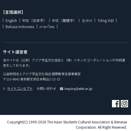
【言語選択】
English
中文（简体字）
中文（繁體字）
한국어
Tiếng Việt
Bahasa Indonesia
ภาษาไทย
サイト運営者
当サイトは（公財）アジア学生文化協会と（株）ベネッセコーポレーションが共同運
営をしております。
公益財団法人アジア学生文化協会 国際教育支援事業部
〒113-8642 東京都文京区本駒込2-12-13
サイトコンセプト
お問い合わせ
Copyright(C) 1999-2026 The Asian Students Cultural Association & Benesse
Corporation. All Right Reserved.