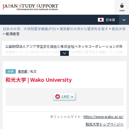
日本語
日本の大学、大学院留学情報JPSS
>
東京都の大学から留学先を探す
>
和光大学
>
経済経営
公益財団法人アジア学生文化協会と株式会社ベネッセコーポレーションが共
同運営しているJAPAN STUDY SUPPORTでは外国人留学生を募集している約
1,300校の大学・大学院・短大・専門学校情報を掲載しています。
こちらでは和光大学に関する詳細情報を記載しており、現代人間学部や表現
学部や経済経営学部等、学部別情報や、募集定員や合格者数など入試情報、
東京都
/ 私立
施設案内、アクセスなど外国人留学生に必要な情報を掲載しているので是非
和光大学
|
Wako University
ご利用ください。
オフィシャルサイト:
https://www.wako.ac.jp/
和光大学トップページへ