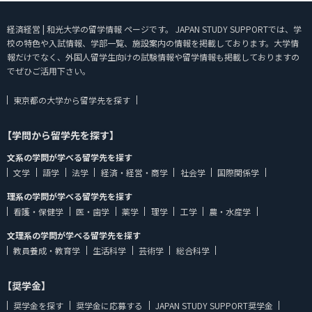
経済経営 | 和光大学の留学情報 ページです。 JAPAN STUDY SUPPORTでは、学
校の特色や入試情報、学部一覧、施設案内の情報を掲載しております。大学情
報だけでなく、外国人留学生向けの試験情報や留学情報も掲載しておりますの
でぜひご活用下さい。
東京都の大学から留学先を探す
【学問から留学先を探す】
文系の学問が学べる留学先を探す
文学
語学
法学
経済・経営・商学
社会学
国際関係学
理系の学問が学べる留学先を探す
看護・保健学
医・歯学
薬学
理学
工学
農・水産学
文理系の学問が学べる留学先を探す
教員養成・教育学
生活科学
芸術学
総合科学
【奨学金】
奨学金を探す
奨学金に応募する
JAPAN STUDY SUPPORT奨学金