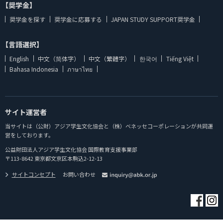
【奨学金】
奨学金を探す
奨学金に応募する
JAPAN STUDY SUPPORT奨学金
【言語選択】
English
中文（简体字）
中文（繁體字）
한국어
Tiếng Việt
Bahasa Indonesia
ภาษาไทย
サイト運営者
当サイトは（公財）アジア学生文化協会と（株）ベネッセコーポレーションが共同運
営をしております。
公益財団法人アジア学生文化協会 国際教育支援事業部
〒113-8642 東京都文京区本駒込2-12-13
サイトコンセプト
お問い合わせ