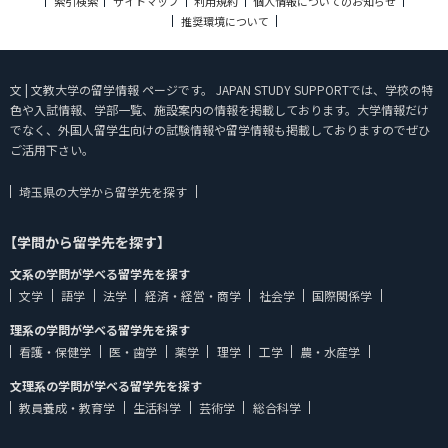
索引検索
サイトマップ
利用規約
個人情報についてのお知らせ
推奨環境について
文 | 文教大学の留学情報 ページです。 JAPAN STUDY SUPPORTでは、学校の特
色や入試情報、学部一覧、施設案内の情報を掲載しております。大学情報だけ
でなく、外国人留学生向けの試験情報や留学情報も掲載しておりますのでぜひ
ご活用下さい。
埼玉県の大学から留学先を探す
【学問から留学先を探す】
文系の学問が学べる留学先を探す
文学
語学
法学
経済・経営・商学
社会学
国際関係学
理系の学問が学べる留学先を探す
看護・保健学
医・歯学
薬学
理学
工学
農・水産学
文理系の学問が学べる留学先を探す
教員養成・教育学
生活科学
芸術学
総合科学