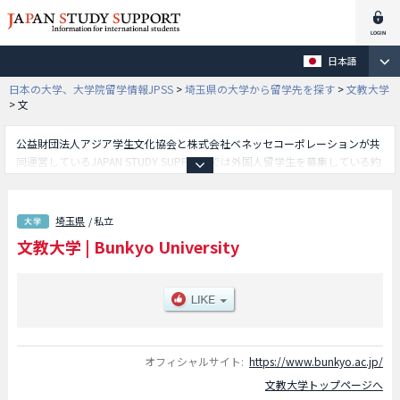
日本語
日本の大学、大学院留学情報JPSS
>
埼玉県の大学から留学先を探す
>
文教大学
>
文
公益財団法人アジア学生文化協会と株式会社ベネッセコーポレーションが共
同運営しているJAPAN STUDY SUPPORTでは外国人留学生を募集している約
1,300校の大学・大学院・短大・専門学校情報を掲載しています。
こちらでは文教大学に関する詳細情報を記載しており、教育学部や人間科学
部や情報学部や文学部や国際学部や健康栄養学部や経営学部等、学部別情報
埼玉県
/ 私立
や、募集定員や合格者数など入試情報、施設案内、アクセスなど外国人留学
文教大学
|
Bunkyo University
生に必要な情報を掲載しているので是非ご利用ください。
オフィシャルサイト:
https://www.bunkyo.ac.jp/
文教大学トップページへ