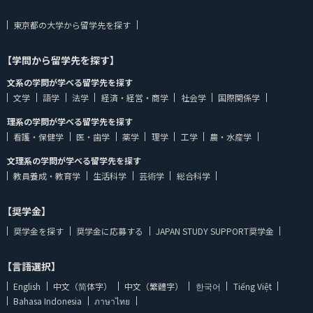
東京都の大学から留学先を探す
【学問から留学先を探す】
文系の学問が学べる留学先を探す
文学
語学
法学
経済・経営・商学
社会学
国際関係学
理系の学問が学べる留学先を探す
看護・保健学
医・歯学
薬学
理学
工学
農・水産学
文理系の学問が学べる留学先を探す
教員養成・教育学
生活科学
芸術学
総合科学
【奨学金】
奨学金を探す
奨学金に応募する
JAPAN STUDY SUPPORT奨学金
【言語選択】
English
中文（简体字）
中文（繁體字）
한국어
Tiếng Việt
Bahasa Indonesia
ภาษาไทย