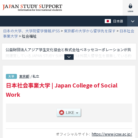
日本語
日本の大学、大学院留学情報JPSS
>
東京都の大学から留学先を探す
>
日本社会
事業大学
>
社会福祉
公益財団法人アジア学生文化協会と株式会社ベネッセコーポレーションが共
同運営しているJAPAN STUDY SUPPORTでは外国人留学生を募集している約
1,300校の大学・大学院・短大・専門学校情報を掲載しています。
こちらでは日本社会事業大学に関する詳細情報を記載しており、社会福祉学
部等、学部別情報や、募集定員や合格者数など入試情報、施設案内、アクセ
東京都
/ 私立
スなど外国人留学生に必要な情報を掲載しているので是非ご利用ください。
日本社会事業大学
|
Japan College of Social
Work
オフィシャルサイト:
https://www.jcsw.ac.jp/