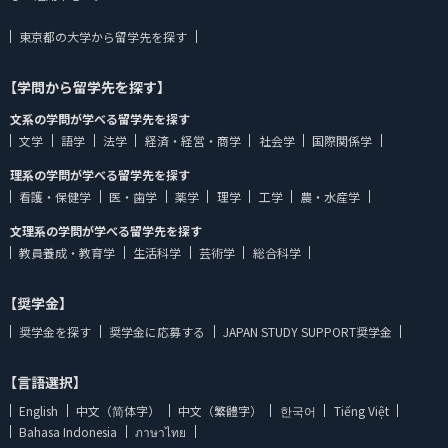
東京都の大学から留学先を探す
【学問から留学先を探す】
文系の学問が学べる留学先を探す
文学
語学
法学
経済・経営・商学
社会学
国際関係学
理系の学問が学べる留学先を探す
看護・保健学
医・歯学
薬学
理学
工学
農・水産学
文理系の学問が学べる留学先を探す
教員養成・教育学
生活科学
芸術学
総合科学
【奨学金】
奨学金を探す
奨学金に応募する
JAPAN STUDY SUPPORT奨学金
【言語選択】
English
中文（简体字）
中文（繁體字）
한국어
Tiếng Việt
Bahasa Indonesia
ภาษาไทย