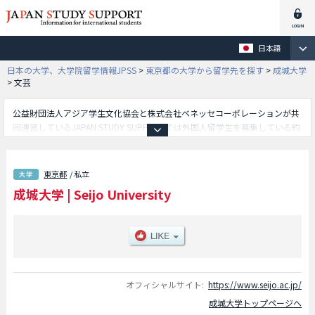
日本語
日本の大学、大学院留学情報JPSS
>
東京都の大学から留学先を探す
>
成城大学
>
文芸
公益財団法人アジア学生文化協会と株式会社ベネッセコーポレーションが共
同運営しているJAPAN STUDY SUPPORTでは外国人留学生を募集している約
1,300校の大学・大学院・短大・専門学校情報を掲載しています。
こちらでは成城大学に関する詳細情報を記載しており、経済学部や法学部や
社会イノベーション学部や文芸学部等、学部別情報や、募集定員や合格者数
東京都
/ 私立
など入試情報、施設案内、アクセスなど外国人留学生に必要な情報を掲載し
成城大学
|
Seijo University
ているので是非ご利用ください。
オフィシャルサイト:
https://www.seijo.ac.jp/
成城大学トップページへ