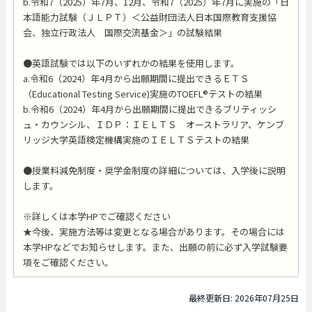
b.令和7（2025）年7月、12月、令和7（2025）年7月に実施の「日
本語能力試験（ＪＬＰＴ）＜公益財団法人日本国際教育支援協
会、独立行政法人 国際交流基金＞」の試験結果
●英語試験では以下のいずれかの結果を使用します。
a.令和6（2024）年4月から出願期間に提出できるＥＴＳ
（Educational Testing Service)実施のTOEFL®テストの結果
b.令和6（2024）年4月から出願期間に提出できるブリティッシ
ュ・カウンシル、ＩＤＰ：ＩＥＬＴＳ オーストラリア、ケンブ
リッジ大学英語検定機構実施のＩＥＬＴＳテストの結果
●授業料減免制度・奨学金制度の詳細については、入学後に説明
します。
※詳しくは本学HPでご確認ください
★今後、実施方法等は変更となる場合があります。その場合には
本学HPなどでお知らせします。また、出願の前に必ず入学試験要
項をご確認ください。
最終更新日: 2026年07月25日