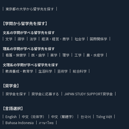
東京都の大学から留学先を探す
【学問から留学先を探す】
文系の学問が学べる留学先を探す
文学
語学
法学
経済・経営・商学
社会学
国際関係学
理系の学問が学べる留学先を探す
看護・保健学
医・歯学
薬学
理学
工学
農・水産学
文理系の学問が学べる留学先を探す
教員養成・教育学
生活科学
芸術学
総合科学
【奨学金】
奨学金を探す
奨学金に応募する
JAPAN STUDY SUPPORT奨学金
【言語選択】
English
中文（简体字）
中文（繁體字）
한국어
Tiếng Việt
Bahasa Indonesia
ภาษาไทย