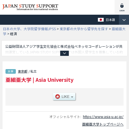
日本語
日本の大学、大学院留学情報JPSS
>
東京都の大学から留学先を探す
>
亜細亜大
学
>
経済
公益財団法人アジア学生文化協会と株式会社ベネッセコーポレーションが共
同運営しているJAPAN STUDY SUPPORTでは外国人留学生を募集している約
1,300校の大学・大学院・短大・専門学校情報を掲載しています。
こちらでは亜細亜大学に関する詳細情報を記載しており、経営学部や経済学
部や法学部や国際関係学部や社会学部や留学生別科学部等、学部別情報や、
東京都
/ 私立
募集定員や合格者数など入試情報、施設案内、アクセスなど外国人留学生に
亜細亜大学
|
Asia University
必要な情報を掲載しているので是非ご利用ください。
オフィシャルサイト:
https://www.asia-u.ac.jp/
亜細亜大学トップページへ