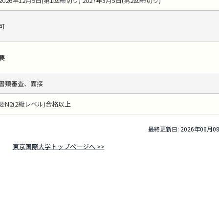
2026年12月9日(第1回締切り) 2027年3月5日(第2回締切り)
可
要
書類審査、面接
要N2(2級レベル)合格以上
最終更新日: 2026年06月0
東京国際大学トップページへ >>