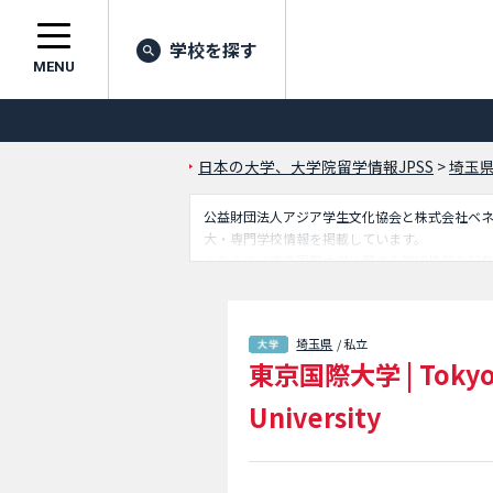
学校を探す
MENU
日本の大学、大学院留学情報JPSS
>
埼玉
公益財団法人アジア学生文化協会と株式会社ベネッセ
大・専門学校情報を掲載しています。
こちらでは東京国際大学に関する詳細情報を記
定員や合格者数など入試情報、施設案内、アク
埼玉県
/ 私立
東京国際大学
|
Tokyo
University