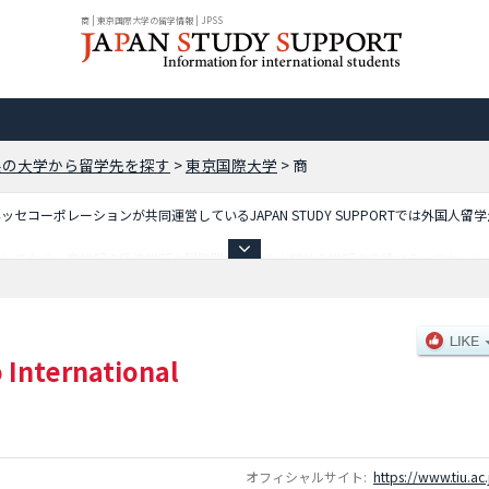
商 | 東京国際大学の留学情報 | JPSS
県の大学から留学先を探す
>
東京国際大学
>
商
コーポレーションが共同運営しているJAPAN STUDY SUPPORTでは外国人留
載しており、商学部や経済学部や国際関係学部や人間社会学部や言語コミュニケーシ
セスなど外国人留学生に必要な情報を掲載しているので是非ご利用ください。
 International
オフィシャルサイト:
https://www.tiu.ac.