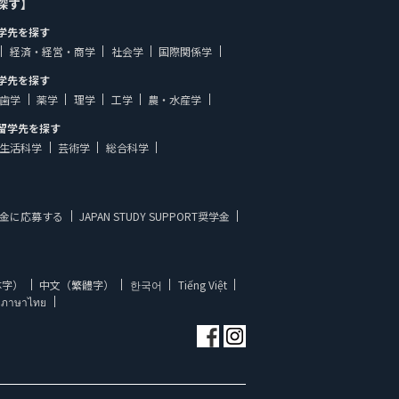
探す】
学先を探す
経済・経営・商学
社会学
国際関係学
学先を探す
歯学
薬学
理学
工学
農・水産学
留学先を探す
生活科学
芸術学
総合科学
金に応募する
JAPAN STUDY SUPPORT奨学金
体字）
中文（繁體字）
한국어
Tiếng Việt
ภาษาไทย