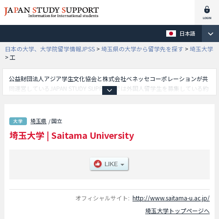
日本語
日本の大学、大学院留学情報JPSS
>
埼玉県の大学から留学先を探す
>
埼玉大学
>
工
公益財団法人アジア学生文化協会と株式会社ベネッセコーポレーションが共
同運営しているJAPAN STUDY SUPPORTでは外国人留学生を募集している約
1,300校の大学・大学院・短大・専門学校情報を掲載しています。
こちらでは埼玉大学に関する詳細情報を記載しており、教養学部や教育学部
や経済学部や理学部や工学部等、学部別情報や、募集定員や合格者数など入
埼玉県
/ 国立
試情報、施設案内、アクセスなど外国人留学生に必要な情報を掲載している
埼玉大学
|
Saitama University
ので是非ご利用ください。
オフィシャルサイト:
http://www.saitama-u.ac.jp/
埼玉大学トップページへ