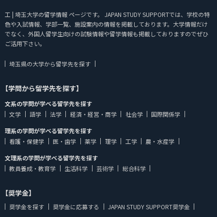
工 | 埼玉大学の留学情報 ページです。 JAPAN STUDY SUPPORTでは、学校の特
色や入試情報、学部一覧、施設案内の情報を掲載しております。大学情報だけ
でなく、外国人留学生向けの試験情報や留学情報も掲載しておりますのでぜひ
ご活用下さい。
埼玉県の大学から留学先を探す
【学問から留学先を探す】
文系の学問が学べる留学先を探す
文学
語学
法学
経済・経営・商学
社会学
国際関係学
理系の学問が学べる留学先を探す
看護・保健学
医・歯学
薬学
理学
工学
農・水産学
文理系の学問が学べる留学先を探す
教員養成・教育学
生活科学
芸術学
総合科学
【奨学金】
奨学金を探す
奨学金に応募する
JAPAN STUDY SUPPORT奨学金