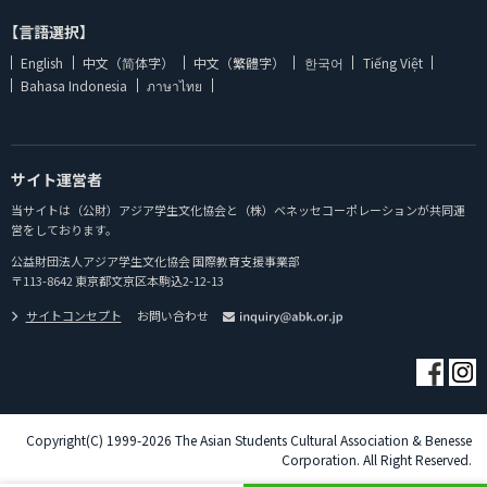
【言語選択】
English
中文（简体字）
中文（繁體字）
한국어
Tiếng Việt
Bahasa Indonesia
ภาษาไทย
サイト運営者
当サイトは（公財）アジア学生文化協会と（株）ベネッセコーポレーションが共同運
営をしております。
公益財団法人アジア学生文化協会 国際教育支援事業部
〒113-8642 東京都文京区本駒込2-12-13
サイトコンセプト
お問い合わせ
Copyright(C) 1999-2026 The Asian Students Cultural Association & Benesse
Corporation. All Right Reserved.