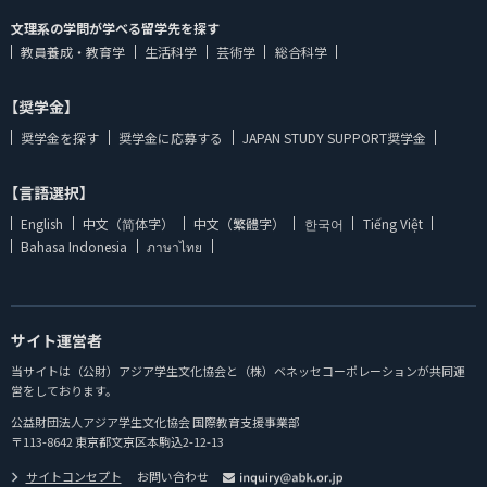
文理系の学問が学べる留学先を探す
教員養成・教育学
生活科学
芸術学
総合科学
【奨学金】
奨学金を探す
奨学金に応募する
JAPAN STUDY SUPPORT奨学金
【言語選択】
English
中文（简体字）
中文（繁體字）
한국어
Tiếng Việt
Bahasa Indonesia
ภาษาไทย
サイト運営者
当サイトは（公財）アジア学生文化協会と（株）ベネッセコーポレーションが共同運
営をしております。
公益財団法人アジア学生文化協会 国際教育支援事業部
〒113-8642 東京都文京区本駒込2-12-13
サイトコンセプト
お問い合わせ