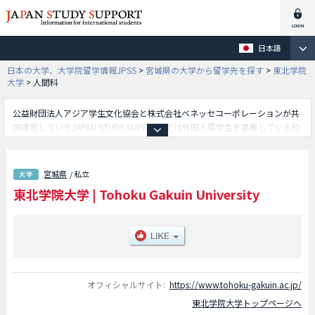
日本語
日本の大学、大学院留学情報JPSS
>
宮城県の大学から留学先を探す
>
東北学院
大学
>
人間科
公益財団法人アジア学生文化協会と株式会社ベネッセコーポレーションが共
同運営しているJAPAN STUDY SUPPORTでは外国人留学生を募集している約
1,300校の大学・大学院・短大・専門学校情報を掲載しています。
こちらでは東北学院大学に関する詳細情報を記載しており、文学部や経済学
部や法学部や工学部や経営学部や情報学部や人間科学部や国際学部や地域総
宮城県
/ 私立
合学部等、学部別情報や、募集定員や合格者数など入試情報、施設案内、ア
東北学院大学
|
Tohoku Gakuin University
クセスなど外国人留学生に必要な情報を掲載しているので是非ご利用くださ
い。
オフィシャルサイト:
https://www.tohoku-gakuin.ac.jp/
東北学院大学トップページへ