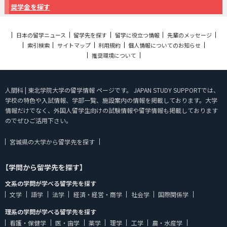
奨学金を探す
日本の留学ニュース
留学先を探す
留学に役立つ情報
先輩のメッセージ
索引検索
サイトマップ
利用規約
個人情報についてのお知らせ
推奨環境について
人間科 | 東北学院大学の留学情報 ページです。 JAPAN STUDY SUPPORTでは、
学校の特色や入試情報、学部一覧、施設案内の情報を掲載しております。大学
情報だけでなく、外国人留学生向けの試験情報や留学情報も掲載しております
のでぜひご活用下さい。
宮城県の大学から留学先を探す
【学問から留学先を探す】
文系の学問が学べる留学先を探す
文学
語学
法学
経済・経営・商学
社会学
国際関係学
理系の学問が学べる留学先を探す
看護・保健学
医・歯学
薬学
理学
工学
農・水産学