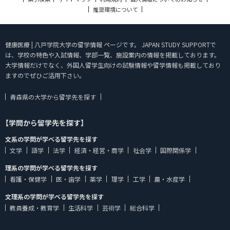
推奨環境について
健康医療 | 八戸学院大学の留学情報 ページです。 JAPAN STUDY SUPPORTで
は、学校の特色や入試情報、学部一覧、施設案内の情報を掲載しております。
大学情報だけでなく、外国人留学生向けの試験情報や留学情報も掲載しており
ますのでぜひご活用下さい。
青森県の大学から留学先を探す
【学問から留学先を探す】
文系の学問が学べる留学先を探す
文学
語学
法学
経済・経営・商学
社会学
国際関係学
理系の学問が学べる留学先を探す
看護・保健学
医・歯学
薬学
理学
工学
農・水産学
文理系の学問が学べる留学先を探す
教員養成・教育学
生活科学
芸術学
総合科学