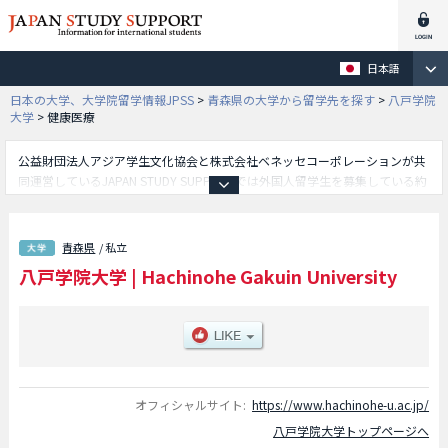
日本語
日本の大学、大学院留学情報JPSS
>
青森県の大学から留学先を探す
>
八戸学院
大学
>
健康医療
公益財団法人アジア学生文化協会と株式会社ベネッセコーポレーションが共
同運営しているJAPAN STUDY SUPPORTでは外国人留学生を募集している約
1,300校の大学・大学院・短大・専門学校情報を掲載しています。
こちらでは八戸学院大学に関する詳細情報を記載しており、地域経営学部や
健康医療学部等、学部別情報や、募集定員や合格者数など入試情報、施設案
青森県
/ 私立
内、アクセスなど外国人留学生に必要な情報を掲載しているので是非ご利用
八戸学院大学
|
Hachinohe Gakuin University
ください。
オフィシャルサイト:
https://www.hachinohe-u.ac.jp/
八戸学院大学トップページへ