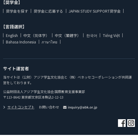
【奨学金】
奨学金を探す
奨学金に応募する
JAPAN STUDY SUPPORT奨学金
【言語選択】
English
中文（简体字）
中文（繁體字）
한국어
Tiếng Việt
Bahasa Indonesia
ภาษาไทย
サイト運営者
当サイトは（公財）アジア学生文化協会と（株）ベネッセコーポレーションが共同運
営をしております。
公益財団法人アジア学生文化協会 国際教育支援事業部
〒113-8642 東京都文京区本駒込2-12-13
サイトコンセプト
お問い合わせ