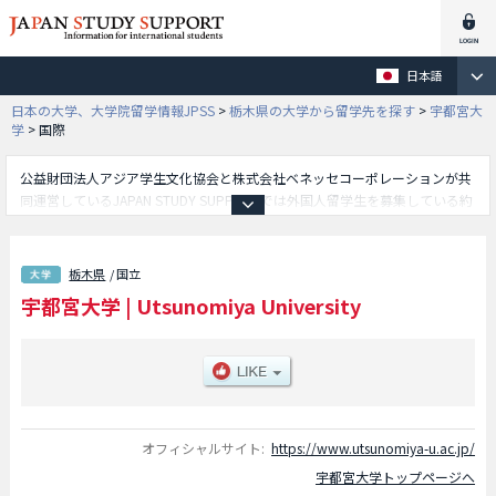
日本語
日本の大学、大学院留学情報JPSS
>
栃木県の大学から留学先を探す
>
宇都宮大
学
>
国際
公益財団法人アジア学生文化協会と株式会社ベネッセコーポレーションが共
同運営しているJAPAN STUDY SUPPORTでは外国人留学生を募集している約
1,300校の大学・大学院・短大・専門学校情報を掲載しています。
こちらでは宇都宮大学に関する詳細情報を記載しており、国際学部や共同教
育学部や工学部や農学部や地域デザイン科学部やデータサイエンス経営学部
栃木県
/ 国立
等、学部別情報や、募集定員や合格者数など入試情報、施設案内、アクセス
宇都宮大学
|
Utsunomiya University
など外国人留学生に必要な情報を掲載しているので是非ご利用ください。
オフィシャルサイト:
https://www.utsunomiya-u.ac.jp/
宇都宮大学トップページへ