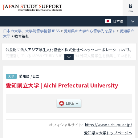
日本語
日本の大学、大学院留学情報JPSS
>
愛知県の大学から留学先を探す
>
愛知県立
大学
>
教育福祉
公益財団法人アジア学生文化協会と株式会社ベネッセコーポレーションが共
同運営しているJAPAN STUDY SUPPORTでは外国人留学生を募集している約
1,300校の大学・大学院・短大・専門学校情報を掲載しています。
こちらでは愛知県立大学に関する詳細情報を記載しており、外国語学部や情
報科学部や日本文化学部や教育福祉学部や看護学部等、学部別情報や、募集
愛知県
/ 公立
定員や合格者数など入試情報、施設案内、アクセスなど外国人留学生に必要
愛知県立大学
|
Aichi Prefectural University
な情報を掲載しているので是非ご利用ください。
オフィシャルサイト:
https://www.aichi-pu.ac.jp/
愛知県立大学トップページへ