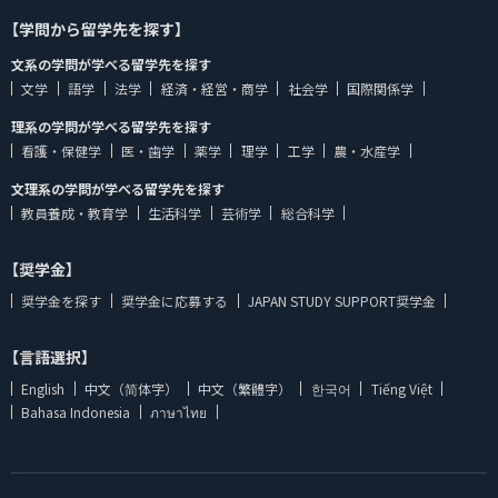
【学問から留学先を探す】
文系の学問が学べる留学先を探す
文学
語学
法学
経済・経営・商学
社会学
国際関係学
理系の学問が学べる留学先を探す
看護・保健学
医・歯学
薬学
理学
工学
農・水産学
文理系の学問が学べる留学先を探す
教員養成・教育学
生活科学
芸術学
総合科学
【奨学金】
奨学金を探す
奨学金に応募する
JAPAN STUDY SUPPORT奨学金
【言語選択】
English
中文（简体字）
中文（繁體字）
한국어
Tiếng Việt
Bahasa Indonesia
ภาษาไทย