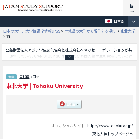
日本語
日本の大学、大学院留学情報JPSS
>
宮城県の大学から留学先を探す
>
東北大学
>
歯
公益財団法人アジア学生文化協会と株式会社ベネッセコーポレーションが共
同運営しているJAPAN STUDY SUPPORTでは外国人留学生を募集している約
1,300校の大学・大学院・短大・専門学校情報を掲載しています。
こちらでは東北大学に関する詳細情報を記載しており、文学部や教育学部や
法学部や経済学部や医学部や歯学部や薬学部や理学部や工学部や農学部や国
宮城県
/ 国立
際学士コース学部等、学部別情報や、募集定員や合格者数など入試情報、施
東北大学
|
Tohoku University
設案内、アクセスなど外国人留学生に必要な情報を掲載しているので是非ご
利用ください。
オフィシャルサイト:
https://www.tohoku.ac.jp/
東北大学トップページへ