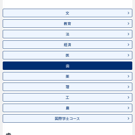
文
教育
法
経済
医
歯
薬
理
工
農
国際学士コース