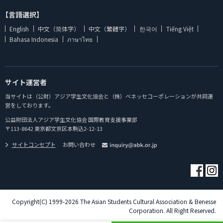
【言語選択】
English
中文（简体字）
中文（繁體字）
한국어
Tiếng Việt
Bahasa Indonesia
ภาษาไทย
サイト運営者
当サイトは（公財）アジア学生文化協会と（株）ベネッセコーポレーションが共同運
営をしております。
公益財団法人アジア学生文化協会 国際教育支援事業部
〒113-8642 東京都文京区本駒込2-12-13
サイトコンセプト
お問い合わせ
Copyright(C) 1999-2026 The Asian Students Cultural Association & Benesse
Corporation. All Right Reserved.