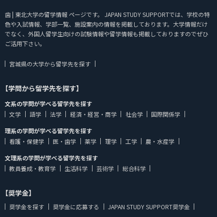
歯 | 東北大学の留学情報 ページです。 JAPAN STUDY SUPPORTでは、学校の特
色や入試情報、学部一覧、施設案内の情報を掲載しております。大学情報だけ
でなく、外国人留学生向けの試験情報や留学情報も掲載しておりますのでぜひ
ご活用下さい。
宮城県の大学から留学先を探す
【学問から留学先を探す】
文系の学問が学べる留学先を探す
文学
語学
法学
経済・経営・商学
社会学
国際関係学
理系の学問が学べる留学先を探す
看護・保健学
医・歯学
薬学
理学
工学
農・水産学
文理系の学問が学べる留学先を探す
教員養成・教育学
生活科学
芸術学
総合科学
【奨学金】
奨学金を探す
奨学金に応募する
JAPAN STUDY SUPPORT奨学金