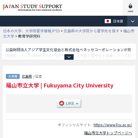
日本語
日本の大学、大学院留学情報JPSS
>
広島県の大学院から留学先を探す
>
福山市
立大学
>
教育学研究科
公益財団法人アジア学生文化協会と株式会社ベネッセコーポレーションが共
同運営しているJAPAN STUDY SUPPORTでは外国人留学生を募集している約
1,300校の大学・大学院・短大・専門学校情報を掲載しています。
こちらでは福山市立大学に関する詳細情報を記載しており、教育学研究科や
都市経営学研究科等、研究科別情報や、募集定員や合格者数など入試情報、
広島県
/ 公立
施設案内、アクセスなど外国人留学生に必要な情報を掲載しているので是非
福山市立大学
|
Fukuyama City University
ご利用ください。
オフィシャルサイト:
https://www.fcu.ac.jp/
福山市立大学トップページへ