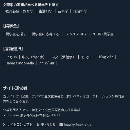
文理系の学問が学べる留学先を探す
教員養成・教育学
生活科学
芸術学
総合科学
【奨学金】
奨学金を探す
奨学金に応募する
JAPAN STUDY SUPPORT奨学金
【言語選択】
English
中文（简体字）
中文（繁體字）
한국어
Tiếng Việt
Bahasa Indonesia
ภาษาไทย
サイト運営者
当サイトは（公財）アジア学生文化協会と（株）ベネッセコーポレーションが共同運
営をしております。
公益財団法人アジア学生文化協会 国際教育支援事業部
〒113-8642 東京都文京区本駒込2-12-13
サイトコンセプト
お問い合わせ