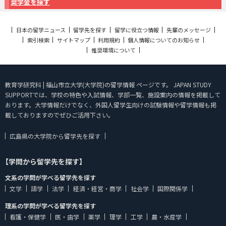
奨学金を探す
日本の留学ニュース
留学先を探す
留学に役立つ情報
先輩のメッセージ
索引検索
サイトマップ
利用規約
個人情報についてのお知らせ
推奨環境について
教育学研究科 | 福山市立大学(大学院)の留学情報 ページです。 JAPAN STUDY
SUPPORTでは、学校の特色や入試情報、学部一覧、施設案内の情報を掲載して
おります。大学情報だけでなく、外国人留学生向けの試験情報や留学情報も掲
載しておりますのでぜひご活用下さい。
広島県の大学院から留学先を探す
【学問から留学先を探す】
文系の学問が学べる留学先を探す
文学
語学
法学
経済・経営・商学
社会学
国際関係学
理系の学問が学べる留学先を探す
看護・保健学
医・歯学
薬学
理学
工学
農・水産学