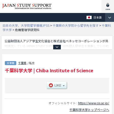
日本語
日本の大学、大学院留学情報JPSS
>
千葉県の大学院から留学先を探す
>
千葉科
学大学
>
危機管理学研究科
公益財団法人アジア学生文化協会と株式会社ベネッセコーポレーションが共
同運営しているJAPAN STUDY SUPPORTでは外国人留学生を募集している約
1,300校の大学・大学院・短大・専門学校情報を掲載しています。
こちらでは千葉科学大学に関する詳細情報を記載しており、薬学研究科や危
機管理学研究科や看護学研究科等、研究科別情報や、募集定員や合格者数な
千葉県
/ 私立
ど入試情報、施設案内、アクセスなど外国人留学生に必要な情報を掲載して
千葉科学大学
|
Chiba Institute of Science
いるので是非ご利用ください。
オフィシャルサイト:
https://www.cis.ac.jp/
千葉科学大学トップページへ