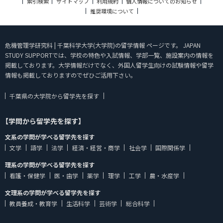
索引検索
サイトマップ
利用規約
個人情報についてのお知らせ
推奨環境について
危機管理学研究科 | 千葉科学大学(大学院)の留学情報 ページです。 JAPAN
STUDY SUPPORTでは、学校の特色や入試情報、学部一覧、施設案内の情報を
掲載しております。大学情報だけでなく、外国人留学生向けの試験情報や留学
情報も掲載しておりますのでぜひご活用下さい。
千葉県の大学院から留学先を探す
【学問から留学先を探す】
文系の学問が学べる留学先を探す
文学
語学
法学
経済・経営・商学
社会学
国際関係学
理系の学問が学べる留学先を探す
看護・保健学
医・歯学
薬学
理学
工学
農・水産学
文理系の学問が学べる留学先を探す
教員養成・教育学
生活科学
芸術学
総合科学