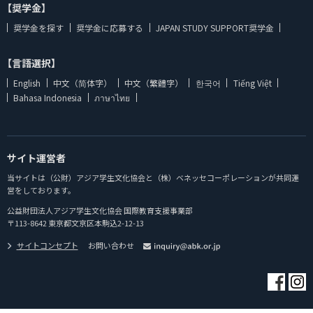
【奨学金】
奨学金を探す
奨学金に応募する
JAPAN STUDY SUPPORT奨学金
【言語選択】
English
中文（简体字）
中文（繁體字）
한국어
Tiếng Việt
Bahasa Indonesia
ภาษาไทย
サイト運営者
当サイトは（公財）アジア学生文化協会と（株）ベネッセコーポレーションが共同運
営をしております。
公益財団法人アジア学生文化協会 国際教育支援事業部
〒113-8642 東京都文京区本駒込2-12-13
サイトコンセプト
お問い合わせ