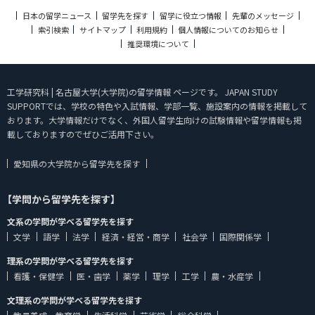
日本の留学ニュース
留学先を探す
留学に役立つ情報
先輩のメッセージ
索引検索
サイトマップ
利用規約
個人情報についてのお知らせ
推奨環境について
工学研究科 | 名古屋大学(大学院)の留学情報 ページです。 JAPAN STUDY
SUPPORTでは、学校の特色や入試情報、学部一覧、施設案内の情報を掲載して
おります。大学情報だけでなく、外国人留学生向けの試験情報や留学情報も掲
載しておりますのでぜひご活用下さい。
愛知県の大学院から留学先を探す
【学問から留学先を探す】
文系の学問が学べる留学先を探す
文学
語学
法学
経済・経営・商学
社会学
国際関係学
理系の学問が学べる留学先を探す
看護・保健学
医・歯学
薬学
理学
工学
農・水産学
文理系の学問が学べる留学先を探す