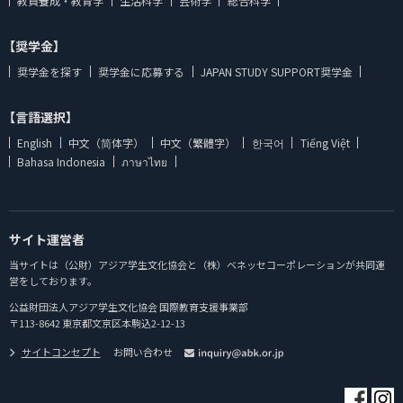
教員養成・教育学
生活科学
芸術学
総合科学
【奨学金】
奨学金を探す
奨学金に応募する
JAPAN STUDY SUPPORT奨学金
【言語選択】
English
中文（简体字）
中文（繁體字）
한국어
Tiếng Việt
Bahasa Indonesia
ภาษาไทย
サイト運営者
当サイトは（公財）アジア学生文化協会と（株）ベネッセコーポレーションが共同運
営をしております。
公益財団法人アジア学生文化協会 国際教育支援事業部
〒113-8642 東京都文京区本駒込2-12-13
サイトコンセプト
お問い合わせ