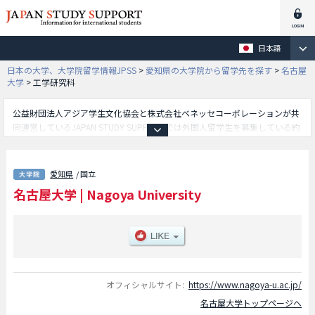
日本語
日本の大学、大学院留学情報JPSS
>
愛知県の大学院から留学先を探す
>
名古屋
大学
>
工学研究科
公益財団法人アジア学生文化協会と株式会社ベネッセコーポレーションが共
同運営しているJAPAN STUDY SUPPORTでは外国人留学生を募集している約
1,300校の大学・大学院・短大・専門学校情報を掲載しています。
こちらでは名古屋大学に関する詳細情報を記載しており、教育発達科学研究
科や法学研究科や経済学研究科や理学研究科や多元数理科学研究科や医学系
愛知県
/ 国立
研究科や工学研究科や生命農学研究科や国際開発研究科や情報学研究科や人
名古屋大学
|
Nagoya University
文学研究科や環境学研究科や創薬科学研究科等、研究科別情報や、募集定員
や合格者数など入試情報、施設案内、アクセスなど外国人留学生に必要な情
報を掲載しているので是非ご利用ください。
オフィシャルサイト:
https://www.nagoya-u.ac.jp/
名古屋大学トップページへ