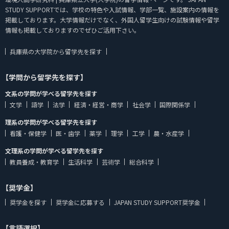
STUDY SUPPORTでは、学校の特色や入試情報、学部一覧、施設案内の情報を
掲載しております。大学情報だけでなく、外国人留学生向けの試験情報や留学
情報も掲載しておりますのでぜひご活用下さい。
兵庫県の大学院から留学先を探す
【学問から留学先を探す】
文系の学問が学べる留学先を探す
文学
語学
法学
経済・経営・商学
社会学
国際関係学
理系の学問が学べる留学先を探す
看護・保健学
医・歯学
薬学
理学
工学
農・水産学
文理系の学問が学べる留学先を探す
教員養成・教育学
生活科学
芸術学
総合科学
【奨学金】
奨学金を探す
奨学金に応募する
JAPAN STUDY SUPPORT奨学金
【言語選択】