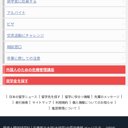
奨学金に応募する
アルバイト
ビザ
交流活動にチャレンジ
相談窓口
卒業に際しての注意
外国人のための危機管理講座
奨学金を探す
日本の留学ニュース
留学先を探す
留学に役立つ情報
先輩のメッセージ
索引検索
サイトマップ
利用規約
個人情報についてのお知らせ
推奨環境について
環境人間学研究科 | 兵庫県立大学(大学院)の留学情報 ページです。 JAPAN