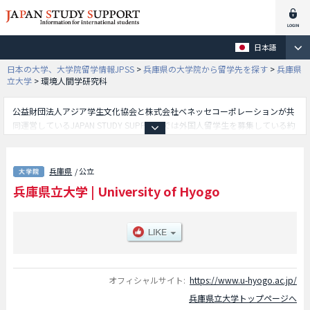
日本語
日本の大学、大学院留学情報JPSS
>
兵庫県の大学院から留学先を探す
>
兵庫県
立大学
>
環境人間学研究科
公益財団法人アジア学生文化協会と株式会社ベネッセコーポレーションが共
同運営しているJAPAN STUDY SUPPORTでは外国人留学生を募集している約
1,300校の大学・大学院・短大・専門学校情報を掲載しています。
こちらでは兵庫県立大学に関する詳細情報を記載しており、社会科学研究科
や工学研究科や環境人間学研究科や理学研究科や看護学研究科や情報科学研
兵庫県
/ 公立
究科や緑環境景観マネジメント研究科や地域資源マネジメント研究科や減災
兵庫県立大学
|
University of Hyogo
復興政策研究科等、研究科別情報や、募集定員や合格者数など入試情報、施
設案内、アクセスなど外国人留学生に必要な情報を掲載しているので是非ご
利用ください。
オフィシャルサイト:
https://www.u-hyogo.ac.jp/
兵庫県立大学トップページへ