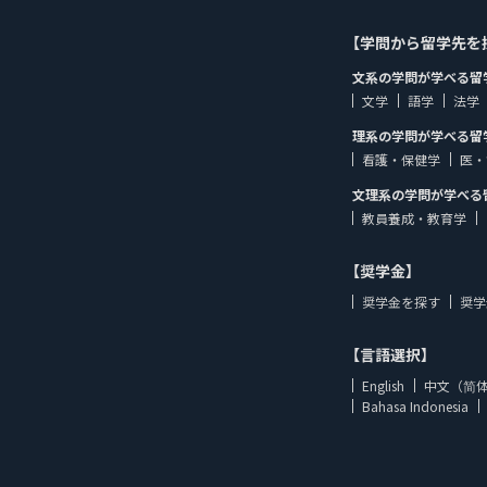
【学問から留学先を
文系の学問が学べる留
文学
語学
法学
理系の学問が学べる留
看護・保健学
医・
文理系の学問が学べる
教員養成・教育学
【奨学金】
奨学金を探す
奨学
【言語選択】
English
中文（简
Bahasa Indonesia