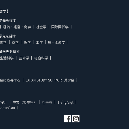
探す】
学先を探す
経済・経営・商学
社会学
国際関係学
学先を探す
歯学
薬学
理学
工学
農・水産学
留学先を探す
生活科学
芸術学
総合科学
金に応募する
JAPAN STUDY SUPPORT奨学金
体字）
中文（繁體字）
한국어
Tiếng Việt
ภาษาไทย