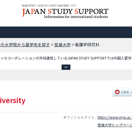
看護学研究科 | 宮城大学(大学院)の留学情報 | JPSS
県の大学院から留学先を探す
>
宮城大学
>
看護学研究科
コーポレーションが共同運営しているJAPAN STUDY SUPPORTでは外国人留
ており、事業構想学研究科や看護学研究科や食産業学研究科等、研究科別情報や、募
いるので是非ご利用ください。
iversity
オフィシャルサイト:
https://www.myu.ac.
宮城大学トップペー