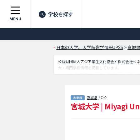
学校を探す
MENU
日本の大学、大学院留学情報JPSS
>
宮城
公益財団法人アジア学生文化協会と株式会社ベネッセ
大・専門学校情報を掲載しています。
こちらでは宮城大学に関する詳細情報を記載し
セスなど外国人留学生に必要な情報を掲載して
宮城県
/ 公立
宮城大学
|
Miyagi Un