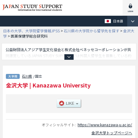
日本語
日本の大学、大学院留学情報JPSS
>
石川県の大学院から留学先を探す
>
金沢大
学
>
医薬保健学総合研究科
公益財団法人アジア学生文化協会と株式会社ベネッセコーポレーションが共
同運営しているJAPAN STUDY SUPPORTでは外国人留学生を募集している約
1,300校の大学・大学院・短大・専門学校情報を掲載しています。
こちらでは金沢大学に関する詳細情報を記載しており、医薬保健学総合研究
科や人間社会環境研究科や自然科学研究科や先進予防医学研究科や新学術創
石川県
/ 国立
成研究科等、研究科別情報や、募集定員や合格者数など入試情報、施設案
金沢大学
|
Kanazawa University
内、アクセスなど外国人留学生に必要な情報を掲載しているので是非ご利用
ください。
オフィシャルサイト:
https://www.kanazawa-u.ac.jp/
金沢大学トップページへ