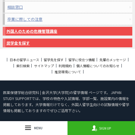
相談窓口
卒業に際しての注意
外国人のための危機管理講座
奨学金を探す
日本の留学ニュース
留学先を探す
留学に役立つ情報
先輩のメッセージ
索引検索
サイトマップ
利用規約
個人情報についてのお知らせ
推奨環境について
医薬保健学総合研究科 | 金沢大学(大学院)の留学情報 ページです。 JAPAN
STUDY SUPPORTでは、学校の特色や入試情報、学部一覧、施設案内の情報を
掲載しております。大学情報だけでなく、外国人留学生向けの試験情報や留学
情報も掲載しておりますのでぜひご活用下さい。
石川県の大学院から留学先を探す
MENU
SIGN UP