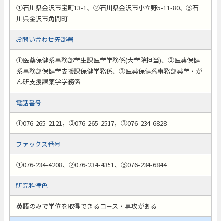
①石川県金沢市宝町13-1、②石川県金沢市小立野5-11-80、③石
川県金沢市角間町
お問い合わせ先部署
①医薬保健系事務部学生課医学学務係(大学院担当)、②医薬保健
系事務部保健学支援課保健学務係、③医薬保健系事務部薬学・が
ん研支援課薬学学務係
電話番号
①076-265-2121，②076-265-2517，③076-234-6828
ファックス番号
①076-234-4208、②076-234-4351、③076-234-6844
研究科特色
英語のみで学位を取得できるコース・専攻がある