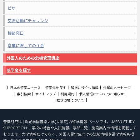
ビザ
交流活動にチャレンジ
相談窓口
卒業に際しての注意
外国人のための危機管理講座
奨学金を探す
日本の留学ニュース
留学先を探す
留学に役立つ情報
先輩のメッセージ
索引検索
サイトマップ
利用規約
個人情報についてのお知らせ
推奨環境について
音楽研究科 | 洗足学園音楽大学(大学院)の留学情報 ページです。 JAPAN STUDY
SUPPORTでは、学校の特色や入試情報、学部一覧、施設案内の情報を掲載して
おります。大学情報だけでなく、外国人留学生向けの試験情報や留学情報も掲