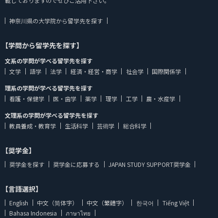
載しておりますのでぜひご活用下さい。
神奈川県の大学院から留学先を探す
【学問から留学先を探す】
文系の学問が学べる留学先を探す
文学
語学
法学
経済・経営・商学
社会学
国際関係学
理系の学問が学べる留学先を探す
看護・保健学
医・歯学
薬学
理学
工学
農・水産学
文理系の学問が学べる留学先を探す
教員養成・教育学
生活科学
芸術学
総合科学
【奨学金】
奨学金を探す
奨学金に応募する
JAPAN STUDY SUPPORT奨学金
【言語選択】
English
中文（简体字）
中文（繁體字）
한국어
Tiếng Việt
Bahasa Indonesia
ภาษาไทย