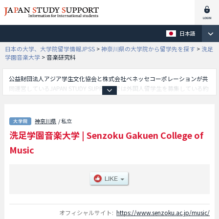
日本語
日本の大学、大学院留学情報JPSS
>
神奈川県の大学院から留学先を探す
>
洗足
学園音楽大学
>
音楽研究科
公益財団法人アジア学生文化協会と株式会社ベネッセコーポレーションが共
同運営しているJAPAN STUDY SUPPORTでは外国人留学生を募集している約
1,300校の大学・大学院・短大・専門学校情報を掲載しています。
こちらでは洗足学園音楽大学に関する詳細情報を記載しており、音楽研究科
等、研究科別情報や、募集定員や合格者数など入試情報、施設案内、アクセ
神奈川県
/ 私立
スなど外国人留学生に必要な情報を掲載しているので是非ご利用ください。
洗足学園音楽大学
|
Senzoku Gakuen College of
Music
オフィシャルサイト:
https://www.senzoku.ac.jp/music/